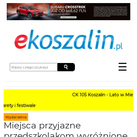
☰
CK 105 Koszalin - Lato w Mieście HARMONOGR
PROGRAM
Wydarzenia
Miejsca przyjazne
przedszkolakom wyróżnione