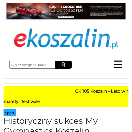
☰
CK 105 Koszalin - Lato w Mieście HA
tiwale
Sport
Historyczny sukces My
Gymnastics Koszalin.