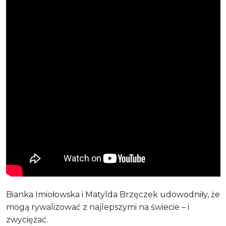
Bianka Imiołowska i Matylda Brzęczek udowodniły, że
mogą rywalizować z najlepszymi na świecie – i
zwyciężać.