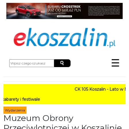
☰
CK 105 Koszalin - Lato w Mieście HA
tiwale
Wydarzenia
Muzeum Obrony
Przeciwlotniczej w Koszalinie