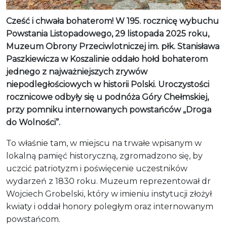
Cześć i chwała bohaterom! W 195. rocznicę wybuchu
Powstania Listopadowego, 29 listopada 2025 roku,
Muzeum Obrony Przeciwlotniczej im. płk. Stanisława
Paszkiewicza w Koszalinie oddało hołd bohaterom
jednego z najważniejszych zrywów
niepodległościowych w historii Polski. Uroczystości
rocznicowe odbyły się u podnóża Góry Chełmskiej,
przy pomniku internowanych powstańców „Droga
do Wolności”.
To właśnie tam, w miejscu na trwałe wpisanym w
lokalną pamięć historyczną, zgromadzono się, by
uczcić patriotyzm i poświęcenie uczestników
wydarzeń z 1830 roku. Muzeum reprezentował dr
Wojciech Grobelski, który w imieniu instytucji złożył
kwiaty i oddał honory poległym oraz internowanym
powstańcom.