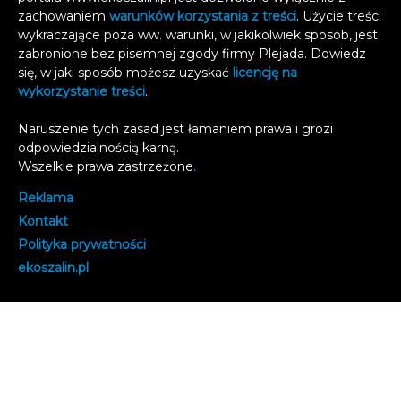
zachowaniem
warunków korzystania z treści
. Użycie treści
wykraczające poza ww. warunki, w jakikolwiek sposób, jest
zabronione bez pisemnej zgody firmy Plejada. Dowiedz
się, w jaki sposób możesz uzyskać
licencję na
wykorzystanie treści
.
Naruszenie tych zasad jest łamaniem prawa i grozi
odpowiedzialnością karną.
Wszelkie prawa zastrzeżone
.
Reklama
Kontakt
Polityka prywatności
e
koszalin.pl