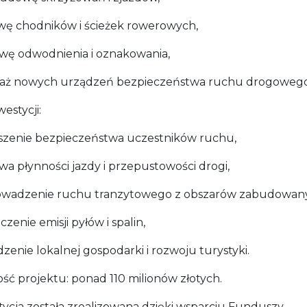
ę chodników i ścieżek rowerowych,
wę odwodnienia i oznakowania,
ż nowych urządzeń bezpieczeństwa ruchu drogowego
westycji:
szenie bezpieczeństwa uczestników ruchu,
wa płynności jazdy i przepustowości drogi,
wadzenie ruchu tranzytowego z obszarów zabudowan
czenie emisji pyłów i spalin,
enie lokalnej gospodarki i rozwoju turystyki.
ść projektu: ponad 110 milionów złotych.
tycja została zrealizowana dzięki wsparciu Funduszy