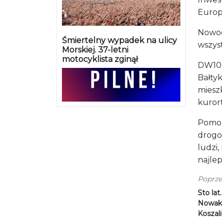
Europ
Nowoc
Śmiertelny wypadek na ulicy
wszys
Morskiej. 37-letni
motocyklista zginął
DW102
Bałty
miesz
kuror
Pomor
drogo
ludzi,
najle
Poprze
Sto lat
Nowak 
Koszali