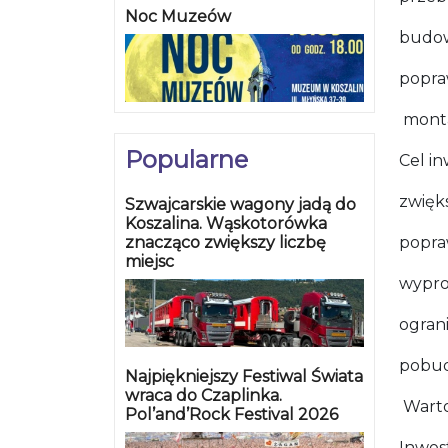
Noc Muzeów
budow
popra
monta
Popularne
Cel in
zwięk
Szwajcarskie wagony jadą do
Koszalina. Wąskotorówka
znacząco zwiększy liczbę
popra
miejsc
wypro
ograni
pobudz
Najpiękniejszy Festiwal Świata
wraca do Czaplinka.
Warto
Pol’and’Rock Festival 2026
Inwes