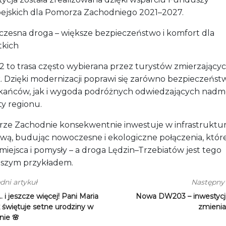
ejskich dla Pomorza Zachodniego 2021–2027.
zesna droga – większe bezpieczeństwo i komfort dla
tkich
 to trasa często wybierana przez turystów zmierzający
k. Dzięki modernizacji poprawi się zarówno bezpieczeńst
kańców, jak i wygoda podróżnych odwiedzających nadm
ty regionu.
ze Zachodnie konsekwentnie inwestuje w infrastruktu
wą, budując nowoczesne i ekologiczne połączenia, które
 miejsca i pomysły – a droga Lędzin–Trzebiatów jest tego
pszym przykładem.
dni artykuł
Następny 
… i jeszcze więcej! Pani Maria
Nowa DW203 – inwestycja
świętuje setne urodziny w
zmienia
nie 🌸