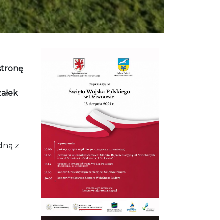
stronę
załek
dną z