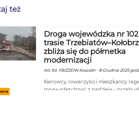
aj też
Droga wojewódzka nr 102
trasie Trzebiatów–Kołobr
zbliża się do półmetka
modernizacji
Art, fot. FB/ZZDW Koszalin - 8 Grudnia 2025 godz
Kierowcy, rowerzyści i mieszkańcy reg
mogą odetchnąć z nadzieją – przebu
enia
drogi wojewódzkiej nr 102 na odcinku
Trzebiatów–Kołobrzeg posuwa się
dynamicznie naprzód, a postęp robót
osiągnął już 43% - poinformował
Zachodniopomorski Zarząd Dróg
Wojewódzkich w Koszalinie. To jedna z