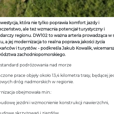
nwestycja, która nie tylko poprawia komfort jazdy i
eczeństwo, ale też wzmacnia potencjał turystyczny i
darczy regionu. DW102 to ważna arteria prowadząca w 
u, a jej modernizacja to realna poprawa jakości życia
kańców i turystów. - podkreśla Jakub Kowalik, wicemars
ództwa zachodniopomorskiego.
standard podróżowania nad morze
zone prace objęły około 13,4 kilometra trasy, będącej je
owych dróg nadmorskich w regionie.
nizacja obejmowała m.in.:
udowę jezdni i wzmocnienie konstrukcji nawierzchni,
udowę skrzyżowań i zjazdów,