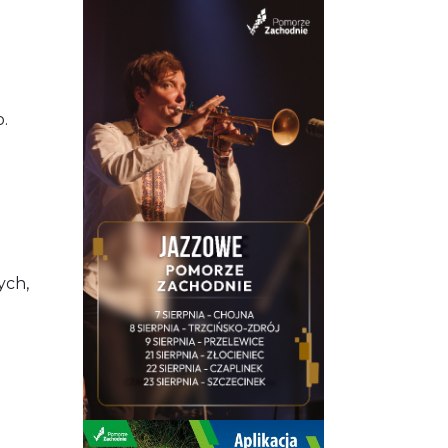
.
ych,