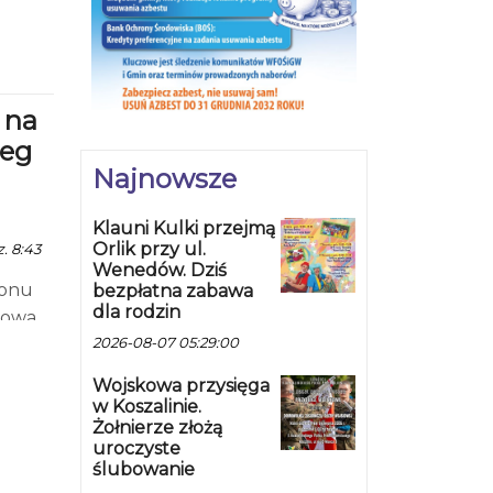
 na
zeg
Najnowsze
Klauni Kulki przejmą
Orlik przy ul.
. 8:43
Wenedów. Dziś
ionu
bezpłatna zabawa
dla rodzin
dowa
2026-08-07 05:29:00
Wojskowa przysięga
w Koszalinie.
Żołnierze złożą
uroczyste
ślubowanie