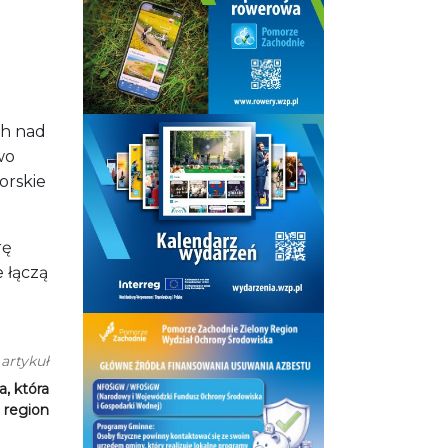
ch nad
wo
orskie
rę
 łączą
artykuł
, która
 region