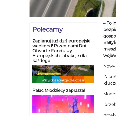
– To i
Polecamy
bezpi
gospo
Zaplanuj już dziś europejski
Bałtyk
weekend! Przed nami Dni
miesz
Otwarte Funduszy
wojew
Europejskich i atrakcje dla
każdego
Nowy 
Zakońc
klucz
Pałac Młodzieży zaprasza!
Moder
przeb
przeb