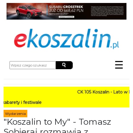
☰
CK 105 Koszalin - Lato w Mieście 
festiwale
Wydarzenia
"Koszalin to My" - Tomasz
Sobieraj rozmawia z