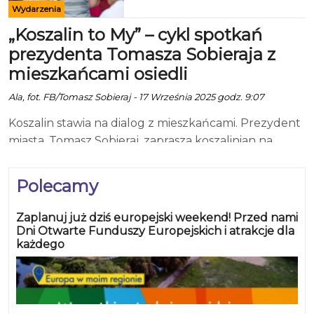
Wydarzenia
„Koszalin to My” – cykl spotkań
prezydenta Tomasza Sobieraja z
mieszkańcami osiedli
Ala, fot. FB/Tomasz Sobieraj - 17 Września 2025 godz. 9:07
Koszalin stawia na dialog z mieszkańcami. Prezydent
miasta, Tomasz Sobieraj, zaprasza koszalinian na
kolejne spotkania w ramach cyklu „Koszalin to My”,
podczas których będzie okazja porozmawiać o
Polecamy
codziennych sprawach, problemach i pomysłach na
rozwój poszczególnych osiedli. Harmonogram
Zaplanuj już dziś europejski weekend! Przed nami
październikowych spotkań przedstawia się
Dni Otwarte Funduszy Europejskich i atrakcje dla
każdego
następująco: 20 października (poniedziałek), godz.
17:00 – Rada Osiedla Rokosowo Spotkanie odbędzie
się w siedzibie przy ul. Ruszczyca 14. Podczas
każdego wydarzenia mieszkańcy będą mogli nie