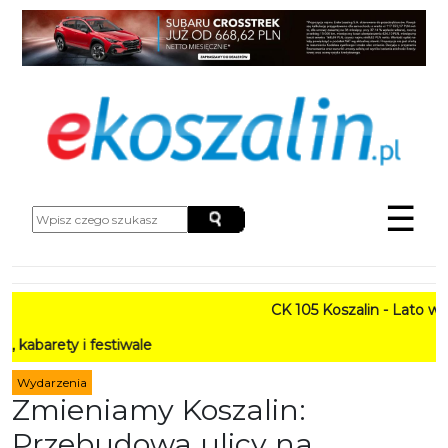
☰
CK 105 Koszalin - Lato w Mieście 
estiwale
Wydarzenia
Zmieniamy Koszalin:
Przebudowa ulicy na