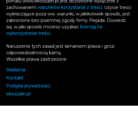
portalu www.ekoszalin.pl jest dozwolone wyłącznie z
zachowaniem
warunków korzystania z treści
. Użycie treści
wykraczające poza ww. warunki, w jakikolwiek sposób, jest
zabronione bez pisemnej zgody firmy Plejada. Dowiedz
się, w jaki sposób możesz uzyskać
licencję na
wykorzystanie treści
.
Naruszenie tych zasad jest łamaniem prawa i grozi
odpowiedzialnością karną.
Wszelkie prawa zastrzeżone
.
Reklama
Kontakt
Polityka prywatności
e
koszalin.pl