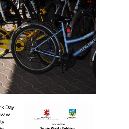
rk Day
ów w
ty