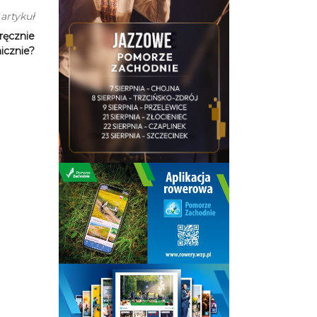
artykuł
 ręcznie
icznie?