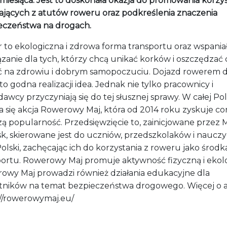
miesiąca. Jest to doskonała okazja do promowania korzyś
ających z atutów roweru oraz podkreślenia znaczenia
eczeństwa na drogach.
 to ekologiczna i zdrowa forma transportu oraz wspania
zanie dla tych, którzy chcą unikać korków i oszczędzać c
ć na zdrowiu i dobrym samopoczuciu. Dojazd rowerem 
to godna realizacji idea. Jednak nie tylko pracownicy i
awcy przyczyniają się do tej słusznej sprawy. W całej Po
a się akcja Rowerowy Maj, która od 2014 roku zyskuje co
ą popularność. Przedsięwzięcie to, zainicjowane przez 
, skierowane jest do uczniów, przedszkolaków i nauczyc
Polski, zachęcając ich do korzystania z roweru jako środk
portu. Rowerowy Maj promuje aktywność fizyczną i ekolo
owy Maj prowadzi również działania edukacyjne dla
tników na temat bezpieczeństwa drogowego. Więcej o ak
://rowerowymaj.eu/