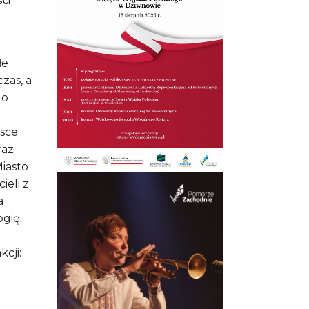
ci
łe
zas, a
do
lsce
raz
Miasto
ieli z
a
gię.
cji: