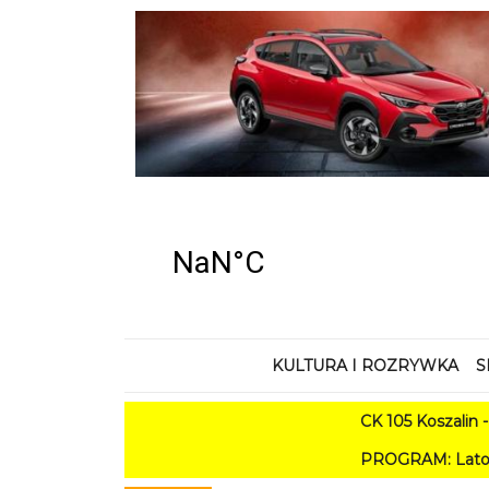
KULTURA I ROZRYWKA
S
CK 105 Koszalin - Lato w M
PROGRAM: Lato w Amfiteatrze 20