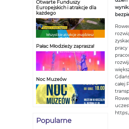
dzień 
Otwarte Funduszy
wynik
Europejskich i atrakcje dla
każdego
bezpi
Rower
rozwią
zyska
Pałac Młodzieży zaprasza!
pracy 
pracod
rozwij
większ
Gdańsk
Noc Muzeów
całej 
trans
Rower
uczes
https
Popularne