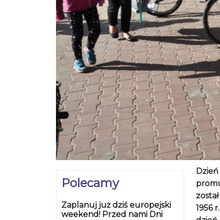
Dzień
Polecamy
promu
zosta
Zaplanuj już dziś europejski
1956 r
weekend! Przed nami Dni