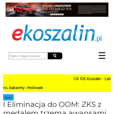
☰
CK 105 Koszalin - Lato w Mie
ty i festiwale
Sport
I Eliminacja do OOM: ZKS z
medalem trzema awansami