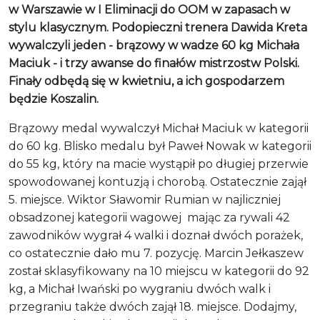
w Warszawie w I Eliminacji do OOM w zapasach w
stylu klasycznym. Podopieczni trenera Dawida Kreta
wywalczyli jeden - brązowy w wadze 60 kg Michała
Maciuk - i trzy awanse do finałów mistrzostw Polski.
Finały odbędą się w kwietniu, a ich gospodarzem
będzie Koszalin.
Brązowy medal wywalczył Michał Maciuk w kategorii
do 60 kg. Blisko medalu był Paweł Nowak w kategorii
do 55 kg, który na macie wystąpił po długiej przerwie
spowodowanej kontuzją i chorobą. Ostatecznie zajął
5. miejsce. Wiktor Sławomir Rumian w najliczniej
obsadzonej kategorii wagowej mając za rywali 42
zawodników wygrał 4 walki i doznał dwóch porażek,
co ostatecznie dało mu 7. pozycję. Marcin Jełkaszew
został sklasyfikowany na 10 miejscu w kategorii do 92
kg, a Michał Iwański po wygraniu dwóch walk i
przegraniu także dwóch zajął 18. miejsce. Dodajmy,