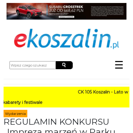
☰
CK 105 Koszalin - Lato w Mieście
festiwale
Wydarzenia
REGULAMIN KONKURSU
„Impreza marzeń w Parku