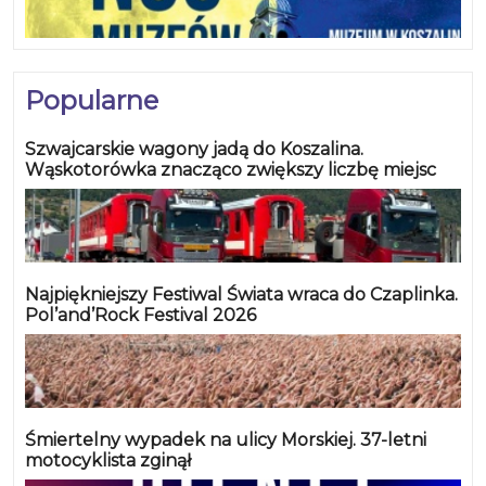
imprezy,goście mieliby zapewniony do napojów w
legendarnych, czerwonych kubeczkach, które
rozdawane by były przez skąpo ubrane hostessy.
Popularne
Koniecznym elementem byłoby także odpowiednie
przystrojenie obiektu, które dodałoby klimatu.
Szwajcarskie wagony jadą do Koszalina.
Sądzę, że po odpowiednim, wcześniejszym
Wąskotorówka znacząco zwiększy liczbę miejsc
nagłośnieniu imprezy mogłaby ona okazać się
wielkim sukcesem, gdyż takiej imprezy jeszcze nie
było w naszej okolicy, nawet tej dalszej. Z
doświadczenia wiem, że ludzie lubią próbować
wszystkiego, co nowe nieznane”.
Najpiękniejszy Festiwal Świata wraca do Czaplinka.
Pol’and’Rock Festival 2026
Śmiertelny wypadek na ulicy Morskiej. 37-letni
motocyklista zginął