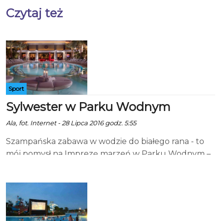
Czytaj też
Sport
Sylwester w Parku Wodnym
Ala, fot. Internet - 28 Lipca 2016 godz. 5:55
Szampańska zabawa w wodzie do białego rana - to
mój pomysł na Imprezę marzeń w Parku Wodnym –
napisała do nas Dorota. Tradycyjny Sylwester kojarzy
nam się z balem lub prywatką. I alkoholem
oczywiście. A ja proponuję spędzić go aktywnie, na
wspólnej zabawie z najbliższymi. Świąteczny strój
pływacki to obowiązujący dress code. Stoliki lub po