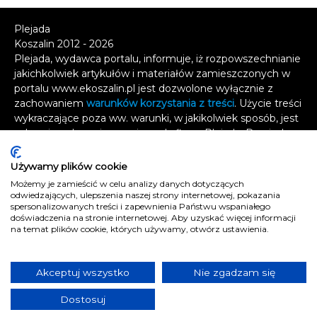
Plejada
Koszalin 2012 - 2026
Plejada, wydawca portalu, informuje, iż rozpowszechnianie
jakichkolwiek artykułów i materiałów zamieszczonych w
portalu www.ekoszalin.pl jest dozwolone wyłącznie z
zachowaniem
warunków korzystania z treści
. Użycie treści
wykraczające poza ww. warunki, w jakikolwiek sposób, jest
zabronione bez pisemnej zgody firmy Plejada. Dowiedz
się, w jaki sposób możesz uzyskać
licencję na
wykorzystanie treści
.
Używamy plików cookie
Możemy je zamieścić w celu analizy danych dotyczących
Naruszenie tych zasad jest łamaniem prawa i grozi
odwiedzających, ulepszenia naszej strony internetowej, pokazania
odpowiedzialnością karną.
spersonalizowanych treści i zapewnienia Państwu wspaniałego
doświadczenia na stronie internetowej. Aby uzyskać więcej informacji
Wszelkie prawa zastrzeżone
.
na temat plików cookie, których używamy, otwórz ustawienia.
Reklama
Kontakt
Akceptuj wszystko
Nie zgadzam się
Polityka prywatności
Dostosuj
e
koszalin.pl