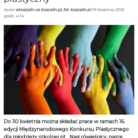
Autor
ekoszalin za koszalin.pl, fot. koszalin.pl
19 Kwietnia 2016
godz. 4:14
Do 30 kwietnia można składać prace w ramach 16.
edycji Międzynarodowego Konkursu Plastycznego
dla młodzieży szkolnej pt. ,,Nasi rówieśnicy, nasze