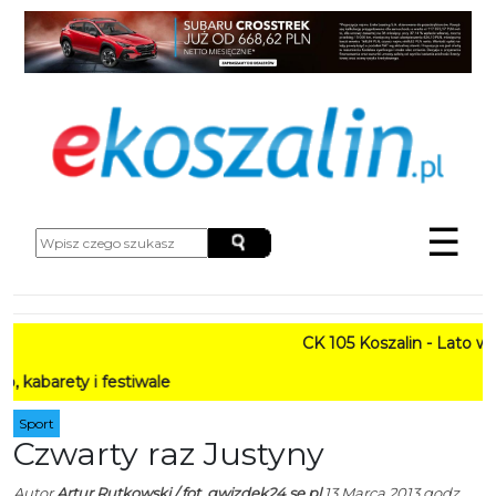
☰
CK 105 Koszalin - Lato w Mieś
y i festiwale
Sport
Czwarty raz Justyny
Autor
Artur Rutkowski / fot. gwizdek24.se.pl
13 Marca 2013 godz.