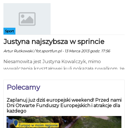
Sport
Justyna najszybsza w sprincie
Artur Rutkowski / fot.sportfun.pl - 13 Marca 2013 godz. 17:56
Niesamowita jest Justyna Kowalczyk, mimo
wywalczenia kryształowej kuli pokazała rywalkom, że
zasłużenie. W sprincie stylem klasycznym w
norweskim Drammen ponownie wygrała. To jej
Polecamy
dwudzieste siódme pucharowe zwycięstwo w
karierze. W finale Justyna Kowalczyk do końca
Zaplanuj już dziś europejski weekend! Przed nami
walczyła o sukces z Heidi Weng. Norweżka nie była
Dni Otwarte Funduszy Europejskich i atrakcje dla
każdego
jednak w stanie wygrać z Polką.Polka jeszcze przed
startem zapewniła sobie triumf w klasyfikacji
generalnej, bo na starcie zabrakło Therese Johaug.