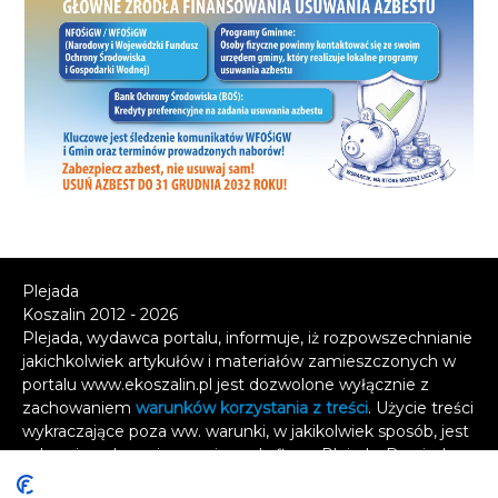
Plejada
Koszalin 2012 - 2026
Plejada, wydawca portalu, informuje, iż rozpowszechnianie
jakichkolwiek artykułów i materiałów zamieszczonych w
portalu www.ekoszalin.pl jest dozwolone wyłącznie z
zachowaniem
warunków korzystania z treści
. Użycie treści
wykraczające poza ww. warunki, w jakikolwiek sposób, jest
zabronione bez pisemnej zgody firmy Plejada. Dowiedz
się, w jaki sposób możesz uzyskać
licencję na