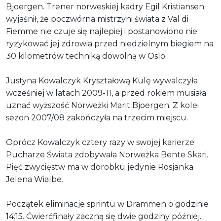
Bjoergen. Trener norweskiej kadry Egil Kristiansen
wyjaśnił, że poczwórna mistrzyni świata z Val di
Fiemme nie czuje się najlepiej i postanowiono nie
ryzykować jej zdrowia przed niedzielnym biegiem na
30 kilometrów techniką dowolną w Oslo.
Justyna Kowalczyk Kryształową Kulę wywalczyła
wcześniej w latach 2009-11, a przed rokiem musiała
uznać wyższość Norweżki Marit Bjoergen. Z kolei
sezon 2007/08 zakończyła na trzecim miejscu.
Oprócz Kowalczyk cztery razy w swojej karierze
Pucharze Świata zdobywała Norweżka Bente Skari.
Pięć zwycięstw ma w dorobku jedynie Rosjanka
Jelena Wialbe.
Początek eliminacje sprintu w Drammen o godzinie
14:15. Ćwierćfinały zaczną się dwie godziny później.