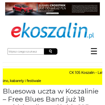
☰
CK 105 Koszalin - Lato w M
arety i festiwale
Bluesowa uczta w Koszalinie
– Free Blues Band już 18