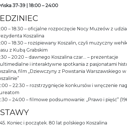
yńska 37-39 | 18:00 – 24:00
IEDZINIEC
:00 – 18:30 – oficjalne rozpoczęcie Nocy Muzeów z udzi
rezydenta Koszalina
:00 – 18:30 – rozśpiewany Koszalin, czyli muzyczny wehi
zasu z Kubą Grabskim
:30 – 20:20 – dawnego Koszalina czar… – prezentacje
ltimedialne i interaktywne spotkania z pasjonatami histo
szalina, film „Dziewczyny z Powstania Warszawskiego w
szalinie”
:00 – 22:30 – rozstrzygnięcie konkursów i wręczenie na
aureatom
:30 – 24:00 – filmowe podsumowanie: „Prawo i pięść” (19
STAWY
45. Koniec i początek. 80 lat polskiego Koszalina