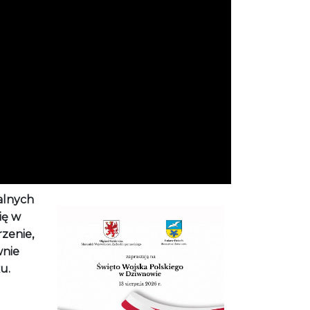
alnych
ię w
zenie,
wnie
u.