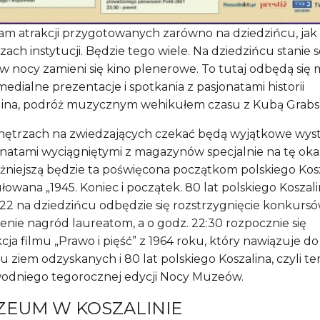
am atrakcji przygotowanych zarówno na dziedzińcu, jak 
ach instytucji. Będzie tego wiele. Na dziedzińcu stanie 
w nocy zamieni się kino plenerowe. To tutaj odbędą się m
edialne prezentacje i spotkania z pasjonatami historii
lina, podróż muzycznym wehikułem czasu z Kubą Grabs
ętrzach na zwiedzających czekać będą wyjątkowe wys
natami wyciągniętymi z magazynów specjalnie na tę okaz
żniejszą będzie ta poświęcona początkom polskiego Kos
łowana „1945. Koniec i początek. 80 lat polskiego Koszali
 22 na dziedzińcu odbędzie się rozstrzygnięcie konkursó
enie nagród laureatom, a o godz. 22:30 rozpocznie się
cja filmu „Prawo i pięść” z 1964 roku, który nawiązuje do
 ziem odzyskanych i 80 lat polskiego Koszalina, czyli t
odniego tegorocznej edycji Nocy Muzeów.
EUM W KOSZALINIE