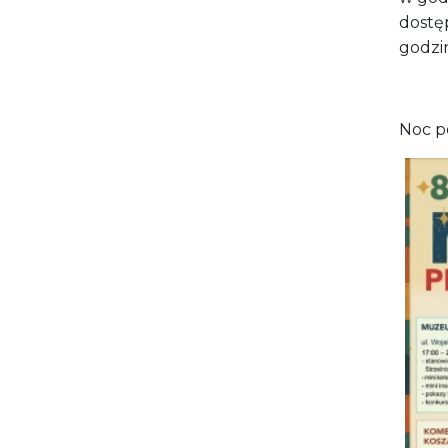
dostę
godzin
Noc pe