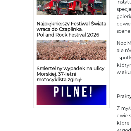
instyt
specja
galeri
Najpiękniejszy Festiwal Świata
odwie
wraca do Czaplinka.
sceneri
Pol’and’Rock Festival 2026
Noc M
ale r
i spot
którym
Śmiertelny wypadek na ulicy
wieku
Morskiej. 37-letni
motocyklista zginął
Prakt
Z myś
dwie s
które
w godz