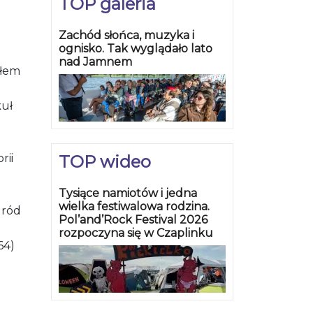
TOP galeria
Zachód słońca, muzyka i
ognisko. Tak wyglądało lato
nad Jamnem
ałem
kuł
TOP wideo
rii
Tysiące namiotów i jedna
wielka festiwalowa rodzina.
gród
Pol’and’Rock Festival 2026
rozpoczyna się w Czaplinku
64)