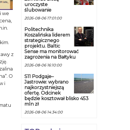
uroczyste
ślubowanie
i we
2026-08-06 17:01:00
scena,
.in.
Politechnika
Koszalińska liderem
strategicznego
kim.
projektu. Baltic
Sense ma monitorować
tawy z
zagrożenia na Bałtyku
ję.
2026-08-06 16:10:00
zalina
na”. O
S11 Podgaje–
Jastrowie: wybrano
w i
najkorzystniejszą
ofertę. Odcinek
będzie kosztował blisko 453
mln zł
ematu
2026-08-06 14:34:00