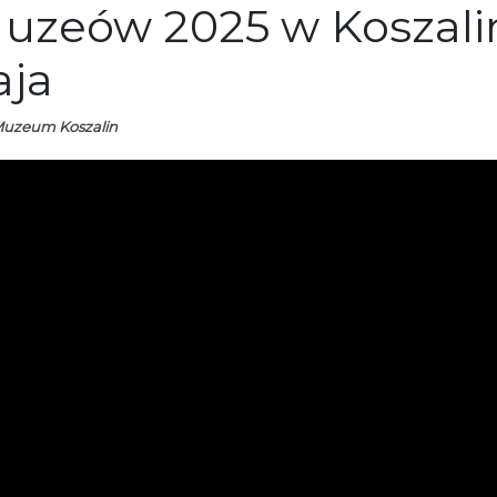
zeów 2025 w Koszalini
aja
 Muzeum Koszalin