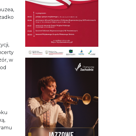
muzea,
rzadko
cji,
ncerty
zór, w
 od
oku
ką,
gramu