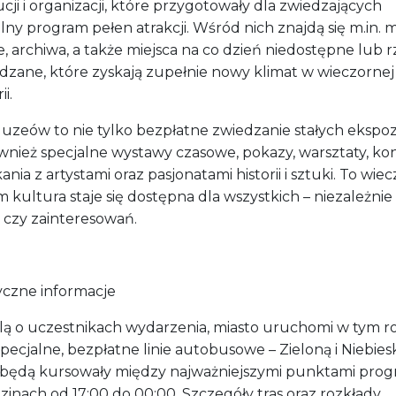
ucji i organizacji, które przygotowały dla zwiedzających
lny program pełen atrakcji. Wśród nich znajdą się m.in. 
e, archiwa, a także miejsca na co dzień niedostępne lub 
dzane, które zyskają zupełnie nowy klimat w wieczornej
i.
uzeów to nie tylko bezpłatne zwiedzanie stałych ekspozy
ównież specjalne wystawy czasowe, pokazy, warsztaty, ko
kania z artystami oraz pasjonatami historii i sztuki. To wiec
 kultura staje się dostępna dla wszystkich – niezależnie
 czy zainteresowań.
yczne informacje
lą o uczestnikach wydarzenia, miasto uruchomi w tym r
pecjalne, bezpłatne linie autobusowe – Zieloną i Niebies
 będą kursowały między najważniejszymi punktami pro
inach od 17:00 do 00:00. Szczegóły tras oraz rozkłady