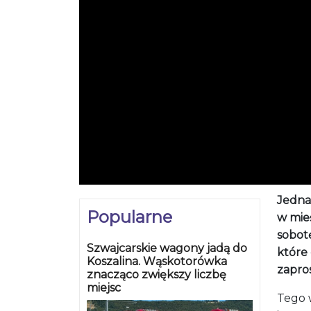
Jedna
Popularne
w mie
sobot
Szwajcarskie wagony jadą do
które
Koszalina. Wąskotorówka
zapros
znacząco zwiększy liczbę
miejsc
Tego 