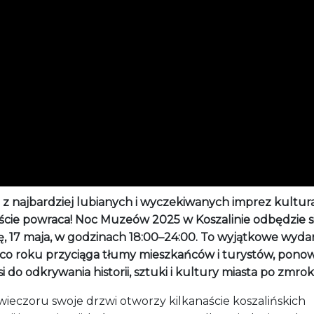
 z najbardziej lubianych i wyczekiwanych imprez kultur
ście powraca! Noc Muzeów 2025 w Koszalinie odbędzie s
ę, 17 maja, w godzinach 18:00–24:00. To wyjątkowe wydar
 co roku przyciąga tłumy mieszkańców i turystów, pono
i do odkrywania historii, sztuki i kultury miasta po zmrok
wieczoru swoje drzwi otworzy kilkanaście koszalińskich