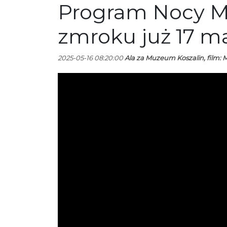
Program Nocy Mu
zmroku już 17 m
2025-05-16 08:20:00
Ala za Muzeum Koszalin, film: