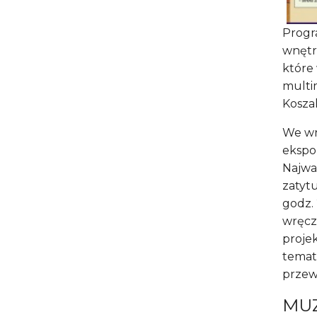
Progr
wnętrz
które 
multim
Kosza
We wn
ekspo
Najwa
zatytu
godz.
wręcz
projek
tematu
przew
MUZ