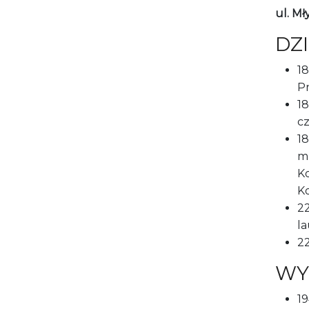
ul. Mł
DZ
18
P
18
c
18
mu
Ko
Ko
22
l
22
WY
19