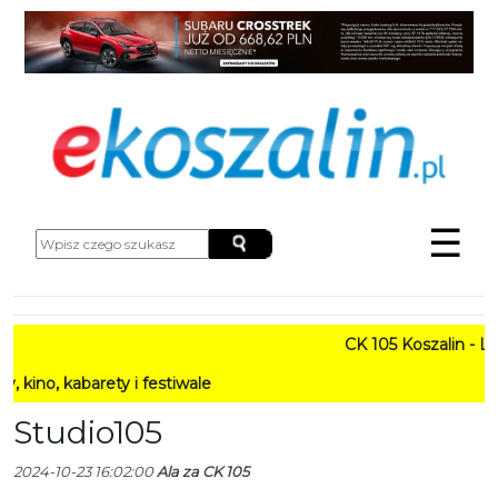
☰
CK 105 Koszalin - Lato 
abarety i festiwale
Studio105
2024-10-23 16:02:00
Ala za CK 105