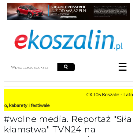
☰
CK 105 Koszalin - Lato w Mi
ety i festiwale
#wolne media. Reportaż "Siła
kłamstwa" TVN24 na