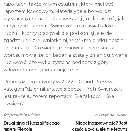
raportach, także w tym ostatnim, który miał być
raportem końcowym. Materiały te albo wprost
wykluczają zamach, albo wskazują na katastrofę jako
przyczynę tragedii. Świerczek rozmawiał także z
ludźmi, którzy pracowali dla podkomisji, ale nie
zgadzają się z jej wnioskami, że w Smoleńsku doszło
do zamachu. Co więcej, rozmówcy dziennikarza
wprost mówią, że ich badania zostały zmanipulowane
lub wybiórczo wykorzystane pod tezy z góry
założone przez podkomisję tezy.
Reportaż nagrodzony w 2022 r. Grand Press w
kategorii "dziennikarstwo śledcze". Piotr Świerczek
jest także autorem reportaży "Siła faktów" i "Siła
dźwięku".
Poprzednie wideo
Następne wideo
Drugi singiel koszalińskiego
Niepełnosprawność? Jest
rapera Piecola
częścią życia, ale nie jedyną