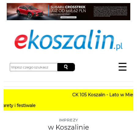
☰
CK 105 Koszalin - Lato w Mieście HARMO
PRO
IMPREZY
w Koszalinie