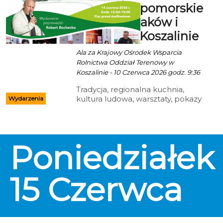
Zachodniopomorskie
Święto Smaków i
Tradycji w Koszalinie
Ala za Krajowy Ośrodek Wsparcia
Rolnictwa Oddział Terenowy w
Koszalinie - 10 Czerwca 2026 godz. 9:36
Tradycja, regionalna kuchnia,
kultura ludowa, warsztaty, pokazy
Wydarzenia
kulinarne i dobra energia —
wszystko to znajdzie się w
programie I
Zachodniopomorskiego Święta
Poniedziałek
Smaków i Tradycji. Wydarzenie
połączone z Kongresem Kół
Gospodyń Wiejskich odbędzie się
14 czerwca 2026 roku na placu
15
Czerwca
przed Amfiteatrem w Koszalinie.