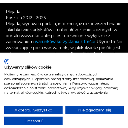
Plejada
Koszalin 2012 - 2026
Plejada, wydawca portalu, informuje, iż rozpowszechnianie
jakichkolwiek artykułów i materiałów zamieszczonych w
portalu www.ekoszalin.pl jest dozwolone wyłącznie z
zachowaniem
warunków korzystania z treści
. Użycie treści
wykraczające poza ww. warunki, w jakikolwiek sposób, jest
zabronione bez pisemnej zgody firmy Plejada. Dowiedz
się, w jaki sposób możesz uzyskać
licencję na
wykorzystanie treści
.
Używamy plików cookie
Możemy je zamieścić w celu analizy danych dotyczących
Naruszenie tych zasad jest łamaniem prawa i grozi
odwiedzających, ulepszenia naszej strony internetowej, pokazania
odpowiedzialnością karną.
spersonalizowanych treści i zapewnienia Państwu wspaniałego
doświadczenia na stronie internetowej. Aby uzyskać więcej informacji
Wszelkie prawa zastrzeżone
.
na temat plików cookie, których używamy, otwórz ustawienia.
Reklama
Kontakt
Akceptuj wszystko
Nie zgadzam się
Polityka prywatności
Dostosuj
e
koszalin.pl