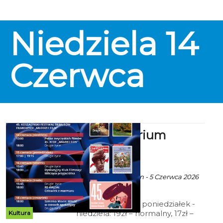
Niedziela
14
Czerwca
Kino Kryterium
zaprasza
ekoszalin POLECA
Ala za CK105 Koszalin - 5 Czerwca 2026
godz. 4:40
Cennik: Bilety 2D poniedziałek -
niedziela: 19zł – normalny, 17zł –
Kultura
ulgowy, 14 zł – grupowy; 15zł - Tani