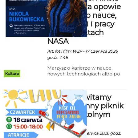
Bukowiecka opowie
młodzieży o nauce,
technologii i pracy
przy projektach
NASA
Art, fot i film: WZP - 17 Czerwca 2026
godz. 7:48
Marzysz o karierze w nauce,
nowych technologiach albo po
Kultura
prostu ciekawi Cię, jak wygląda
praca przy projektach związanych
z kosmosem? Już w najbliższy
Wspólnie witamy
czwartek, 18 czerwca, młodzież
będzie miała okazję wziąć udział w
lato. Rodzinny piknik
wyjątkowym spotkaniu z Nikolą
w przedszkolnym
Bukowiecką, naukowczynią
związaną z projektami
ogrodzie
kosmicznymi, doktorantką
University of Rhode Island oraz
Ala z mat. inf. - 17 Czerwca 2026 godz.