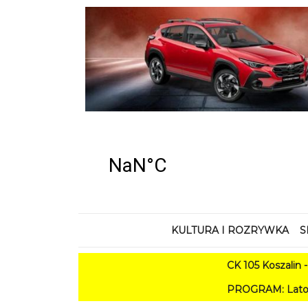
KULTURA I ROZRYWKA
S
CK 105 Koszalin - Lato w
PROGRAM: Lato w Amfiteatrze