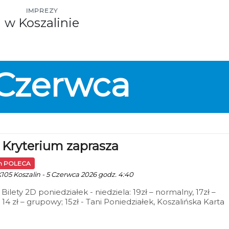
IMPREZY
w Koszalinie
Czerwca
 Kryterium zaprasza
in POLECA
K105 Koszalin - 5 Czerwca 2026 godz. 4:40
 Bilety 2D poniedziałek - niedziela: 19zł – normalny, 17zł –
 14 zł – grupowy; 15zł - Tani Poniedziałek, Koszalińska Karta
ńca (honorowana w niedziele), Dyskusyjny Klub Filmowy,
a Movie