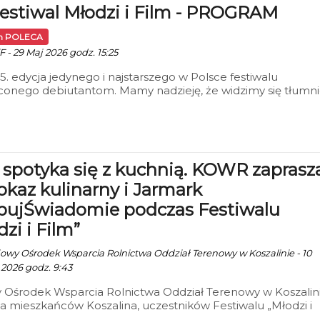
Festiwal Młodzi i Film - PROGRAM
 potrzebującym.
in POLECA
F - 29 Maj 2026 godz. 15:25
45. edycja jedynego i najstarszego w Polsce festiwalu
conego debiutantom. Mamy nadzieję, że widzimy się tłumn
linie! Startu 6 czerwca – szczegóły na stronie
/www.mlodziifilm.pl
 spotyka się z kuchnią. KOWR zaprasz
okaz kulinarny i Jarmark
ujŚwiadomie podczas Festiwalu
zi i Film”
ajowy Ośrodek Wsparcia Rolnictwa Oddział Terenowy w Koszalinie - 10
2026 godz. 9:43
 Ośrodek Wsparcia Rolnictwa Oddział Terenowy w Koszalin
a mieszkańców Koszalina, uczestników Festiwalu „Młodzi i
raz wszystkich miłośników dobrego kina i regionalnych