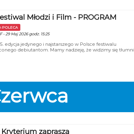
Festiwal Młodzi i Film - PROGRAM
in POLECA
F - 29 Maj 2026 godz. 15:25
45. edycja jedynego i najstarszego w Polsce festiwalu
conego debiutantom. Mamy nadzieję, że widzimy się tłumn
linie! Startu 6 czerwca – szczegóły na stronie
/www.mlodziifilm.pl
zerwca
 Kryterium zaprasza