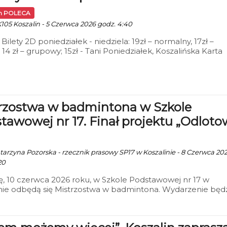
in POLECA
K105 Koszalin - 5 Czerwca 2026 godz. 4:40
 Bilety 2D poniedziałek - niedziela: 19zł – normalny, 17zł –
 14 zł – grupowy; 15zł - Tani Poniedziałek, Koszalińska Karta
ńca (honorowana w niedziele), Dyskusyjny Klub Filmowy,
a Movie
rzostwa w badmintona w Szkole
tawowej nr 17. Finał projektu „Odlot
atarzyna Pozorska - rzecznik prasowy SP17 w Koszalinie - 8 Czerwca 20
20
, 10 czerwca 2026 roku, w Szkole Podstawowej nr 17 w
nie odbędą się Mistrzostwa w badmintona. Wydarzenie będ
im etapem projektu „Odlotowa 17”, realizowanego w ramac
u Społecznik na 5!.