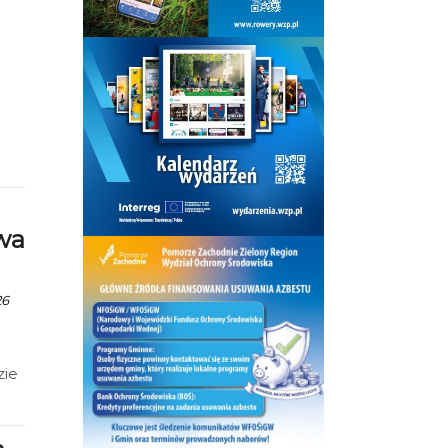
owa
26
zie
h