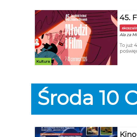
45. 
ekoszal
Ala za Mi
To już 
poświę
w Kosza
Kultura
https:/
Środa
10
C
Kino