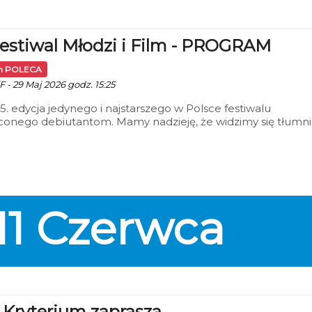
logiczne aspekty kultury: Doświadczenia europejskie i
e”. Wydarzenie odbędzie się na Wydziale Humanistycznym i
zi badaczy z Polski oraz zagranicy, w tym ze Stanów
Festiwal Młodzi i Film - PROGRAM
zonych, Niemiec, Portugalii, Czech, Słowacji i Ukrainy.
in POLECA
F - 29 Maj 2026 godz. 15:25
45. edycja jedynego i najstarszego w Polsce festiwalu
conego debiutantom. Mamy nadzieję, że widzimy się tłumn
linie! Startu 6 czerwca – szczegóły na stronie
/www.mlodziifilm.pl
11
Czerwca
 Kryterium zaprasza