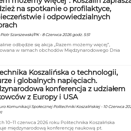
em możemy więcej”. Koszalin zaprasz
zież na spotkanie o profilaktyce,
ieczeństwie i odpowiedzialnych
orach
 Piotr Szarszewski/PK - 8 Czerwca 2026 godz. 5:51
linie odbędzie się akcja „Razem możemy więcej”,
zowana w ramach obchodów Międzynarodowego Dnia
egania Narkomanii. Wydarzenie zaplanowano na 10 czerwc
ku na Politechnice Koszalińskiej przy ul. Kwiatkowskiego 6a.
godz. 9.30.
technika Koszalińska o technologii,
urze i globalnych napięciach.
zynarodowa konferencja z udziałem
owców z Europy i USA
iuro Komunikacji Społecznej Politechniki Koszalińskiej - 10 Czerwca 20
01
h 10–11 czerwca 2026 roku Politechnika Koszalińska
zuje międzynarodową konferencję naukową pt.