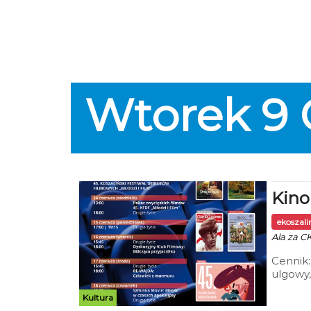
Wtorek
9
Kino
ekoszal
Ala za C
Cennik:
ulgowy,
Mieszka
Kultura
Szmink