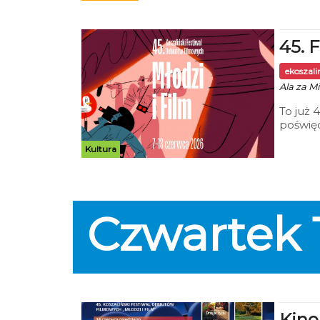
„Techno
chiński
zgromad
45. 
Zjednoc
ekoszal
Ala za Mi
To już 
poświę
w Kosza
Kultura
https:/
Czwartek
Kino