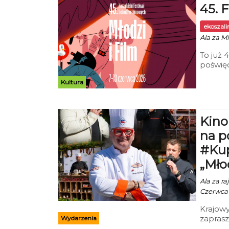
45. 
osobom
ekoszal
Ala za Mi
To już 
poświę
w Kosza
Kultura
https:/
Kino
na p
#Kup
„Młod
Ala za r
Czerwca 
Krajowy
zaprasz
Wydarzenia
Film” o