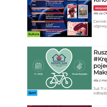
ekoszal
Ala za C
Cennik:
ulgowy,
Mieszka
Kultura
Szmink
Rusz
#Krę
poje
Maks
Ala z mat
Już 11 
odbędzi
Sport
#Kręćdl
Hospicj
mieszka