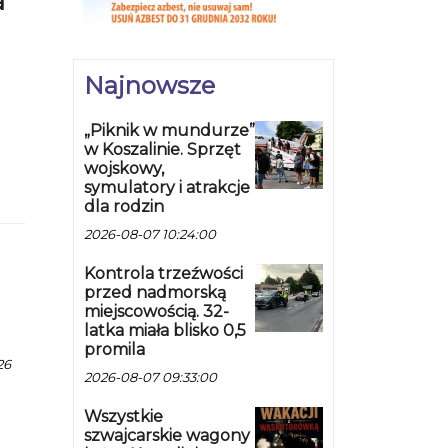
a
Najnowsze
„Piknik w mundurze”
w Koszalinie. Sprzęt
wojskowy,
symulatory i atrakcje
a
dla rodzin
2026-08-07 10:24:00
Kontrola trzeźwości
przed nadmorską
miejscowością. 32-
latka miała blisko 0,5
promila
26
2026-08-07 09:33:00
Wszystkie
szwajcarskie wagony