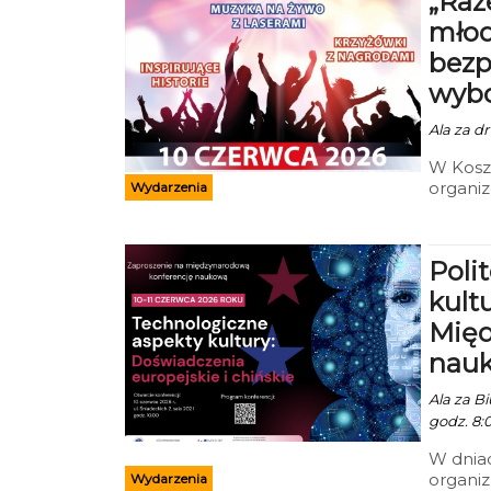
„Raz
młod
bezp
wyb
Ala za dr
W Kosza
organi
Wydarzenia
Zapobi
2026 ro
Start o 
Poli
kult
Międ
nauk
Ala za B
godz. 8:
W dniac
organi
Wydarzenia