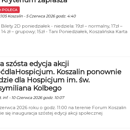
in POLECA
K105 Koszalin - 5 Czerwca 2026 godz. 4:40
 Bilety 2D poniedziałek - niedziela: 19zł – normalny, 17zł –
 14 zł – grupowy; 15zł - Tani Poniedziałek, Koszalińska Karta
ńca (honorowana w niedziele), Dyskusyjny Klub Filmowy,
a Movie
a szósta edycja akcji
ćdlaHospicjum. Koszalin ponownie
dzie dla Hospicjum im. św.
ymiliana Kolbego
. inf. - 10 Czerwca 2026 godz. 10:07
czerwca 2026 roku o godz. 11:00 na terenie Forum Koszalin
e się inauguracja szóstej edycji akcji społecznej
aHospicjum. Celem inicjatywy jest wsparcie działalności
um im. św. Maksymiliana Kolbego w Koszalinie oraz integrac
ńców wokół idei aktywności, solidarności i realnej pomocy