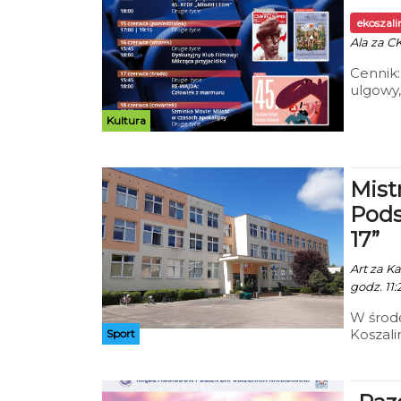
ekoszal
Ala za C
Cennik:
ulgowy,
Mieszka
Kultura
Szmink
Mist
Pods
17”
Art za K
godz. 11:
W środę
Koszali
Sport
ostatn
program