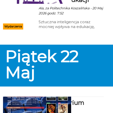
Ala, za Politechnika Koszalińska - 20 Maj
2026 godz. 7:52
Sztuczna inteligencja coraz
mocniej wpływa na edukację,
Wydarzenia
naukę, pracę zawodową i
codzienne decyzje. Jej rozwój
budzi zarówno ogromne nadzieje,
jak i wiele pytań dotyczących
Piątek
22
odpowiedzialności, etyki,
bezpieczeństwa oraz granic
korzystania z nowych technologii.
Właśnie tym zagadnieniom
Maj
poświęcone będzie wyjątkowe
wydarzenie organizowane na
Politechnice Koszalińskiej.
Kino Kryterium
zaprasza