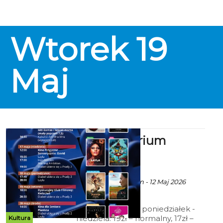
Poniedziałek, Koszalińska Karta
Mieszkańca (honorowana w
niedziele), Dyskusyjny Klub
Wtorek
19
Filmowy, Kino dla Seniora, Kino
Przyjazne Sensorycznie; 12zł –
Kino Małego Widza.
Maj
Kino Kryterium
zaprasza
ekoszalin POLECA
Ala za CK105 Koszalin - 12 Maj 2026
godz. 10:36
Cennik: Bilety 2D poniedziałek -
niedziela: 19zł – normalny, 17zł –
Kultura