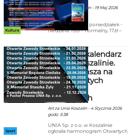
ekoszalin POLECA
Ala za CK 105 Koszalin - 19 Maj 2026
godz. 8:51
Cennik: Bilety 2D poniedziałek -
niedziela: 19zł – normalny, 17zł –
Kultura
ulgowy, 14 zł – grupowy; 15zł - Tani
Poniedziałek, Koszalińska Karta
Mieszkańca (honorowana w
Strzelecki kalendarz
niedziele), Dyskusyjny Klub
Filmowy, Szminka Movie; 12zł –
2026 w Koszalinie.
Kino Małego Widza.
UNIA zaprasza na
cykl Otwartych
Zawodów
Strzeleckich
Art za Unia Koszalin - 4 Stycznia 2026
godz. 5:38
UNIA Sp. z o.o. w Koszalinie
ogłosiła harmonogram Otwartych
Sport
Zawodów Strzeleckich 2026. To