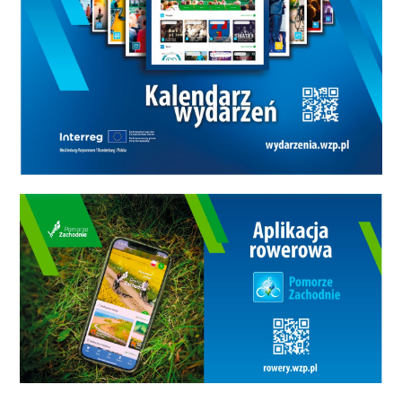
tegorocznego święta miasta. Na
wydarzenie obowiązywać będą
bezpłatne wejściówki, które
będzie można odbierać od 4 maja
w CK105 w Koszalinie.