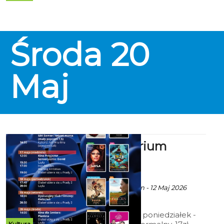
ulgowy, 14 zł – grupowy; 15zł - Tani
Poniedziałek, Koszalińska Karta
Mieszkańca (honorowana w
niedziele), Dyskusyjny Klub
Środa
20
Filmowy, Kino dla Seniora, Kino
Przyjazne Sensorycznie; 12zł –
Kino Małego Widza.
Maj
Kino Kryterium
zaprasza
ekoszalin POLECA
Ala za CK105 Koszalin - 12 Maj 2026
godz. 10:36
Cennik: Bilety 2D poniedziałek -
Kultura