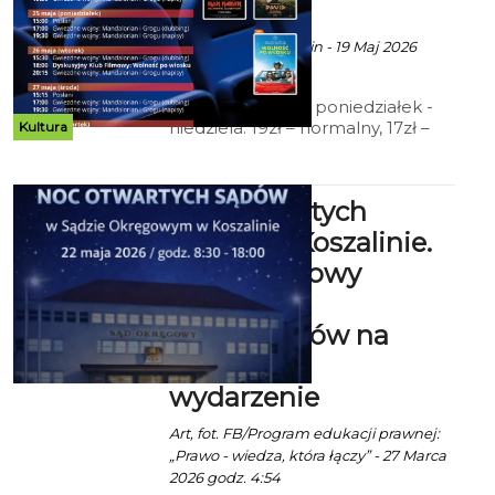
ekoszalin POLECA
Ala za CK 105 Koszalin - 19 Maj 2026
godz. 8:51
Cennik: Bilety 2D poniedziałek -
niedziela: 19zł – normalny, 17zł –
Kultura
ulgowy, 14 zł – grupowy; 15zł - Tani
Poniedziałek, Koszalińska Karta
Mieszkańca (honorowana w
Noc Otwartych
niedziele), Dyskusyjny Klub
Filmowy, Szminka Movie; 12zł –
Sądów w Koszalinie.
Kino Małego Widza.
Sąd Okręgowy
zaprasza
mieszkańców na
wyjątkowe
wydarzenie
Art, fot. FB/Program edukacji prawnej:
„Prawo - wiedza, która łączy” - 27 Marca
2026 godz. 4:54