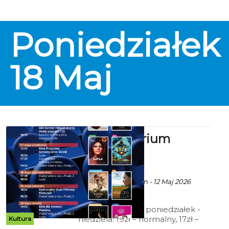
Poniedziałek
18
Maj
Kino Kryterium
zaprasza
ekoszalin POLECA
Ala za CK105 Koszalin - 12 Maj 2026
godz. 10:36
Cennik: Bilety 2D poniedziałek -
niedziela: 19zł – normalny, 17zł –
Kultura
ulgowy, 14 zł – grupowy; 15zł - Tani