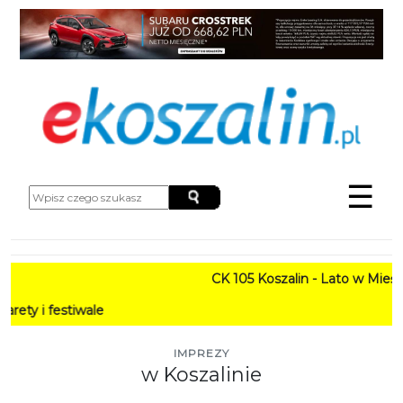
☰
CK 105 Koszalin - Lato w Mieście HARMO
PRO
IMPREZY
w Koszalinie