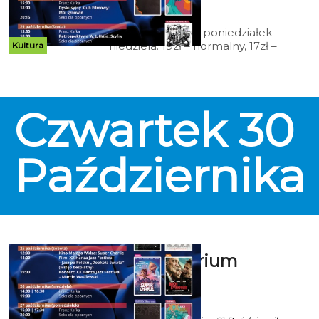
2025 godz. 9:52
Cennik: Bilety 2D poniedziałek -
niedziela: 19zł – normalny, 17zł –
Kultura
ulgowy, 14 zł – grupowy; 15zł - Tani
Poniedziałek, Koszalińska Karta
Mieszkańca (honorowana w
niedziele), Dyskusyjny Klub
Czwartek
30
Filmowy, Kino Przyjazne
Sensorycznie, Kino dla Seniora; 12
zł – Kino Małego Widza,
Retrospektywa Wojciecha
Października
Jerzego Hasa.
Kino Kryterium
zaprasza
ekoszalin POLECA