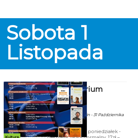
Kryterium na wyjątkowy,
klimatyczny wieczór w stylu
Halloween! Czeka na Was
kultowy film, dużo śmiechu i
Sobota
1
odrobina strachu – a dla
najmłodszych kreatywne
warsztaty z wycinania dyni!
Listopada
Kino Kryterium
zaprasza
ekoszalin POLECA
Ala za CK 105 Koszalin - 31 Października
2025 godz. 4:39
Cennik: Bilety 2D poniedziałek -
niedziela: 19zł – normalny, 17zł –
Kultura