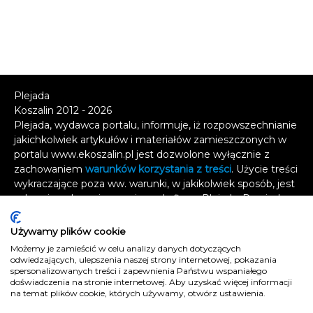
Plejada
Koszalin 2012 - 2026
Plejada, wydawca portalu, informuje, iż rozpowszechnianie
jakichkolwiek artykułów i materiałów zamieszczonych w
portalu www.ekoszalin.pl jest dozwolone wyłącznie z
zachowaniem
warunków korzystania z treści
. Użycie treści
wykraczające poza ww. warunki, w jakikolwiek sposób, jest
zabronione bez pisemnej zgody firmy Plejada. Dowiedz
się, w jaki sposób możesz uzyskać
licencję na
wykorzystanie treści
.
Używamy plików cookie
Możemy je zamieścić w celu analizy danych dotyczących
Naruszenie tych zasad jest łamaniem prawa i grozi
odwiedzających, ulepszenia naszej strony internetowej, pokazania
odpowiedzialnością karną.
spersonalizowanych treści i zapewnienia Państwu wspaniałego
doświadczenia na stronie internetowej. Aby uzyskać więcej informacji
Wszelkie prawa zastrzeżone
.
na temat plików cookie, których używamy, otwórz ustawienia.
Reklama