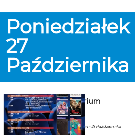
Poniedziałek
27
Października
Kino Kryterium
zaprasza
ekoszalin POLECA
Ala za CK 105 Koszalin - 21 Października
2025 godz. 9:52