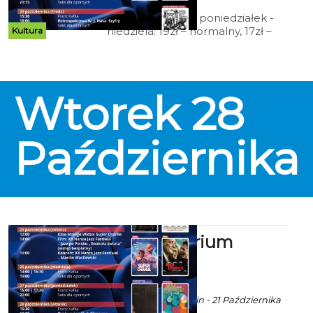
Cennik: Bilety 2D poniedziałek -
niedziela: 19zł – normalny, 17zł –
Kultura
ulgowy, 14 zł – grupowy; 15zł - Tani
Poniedziałek, Koszalińska Karta
Mieszkańca (honorowana w
niedziele), Dyskusyjny Klub
Wtorek
28
Filmowy, Kino Przyjazne
Sensorycznie, Kino dla Seniora; 12
zł – Kino Małego Widza,
Retrospektywa Wojciecha
Października
Jerzego Hasa.
Kino Kryterium
zaprasza
ekoszalin POLECA
Ala za CK 105 Koszalin - 21 Października