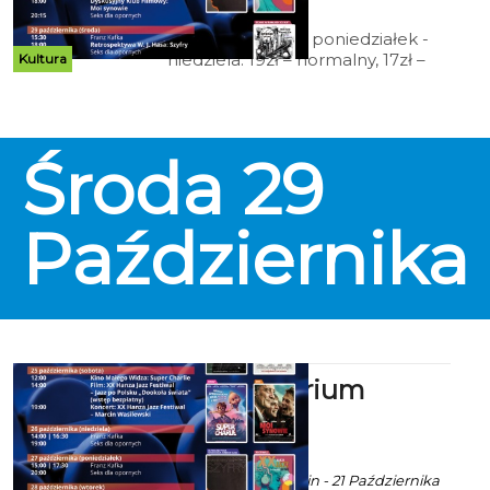
2025 godz. 9:52
Cennik: Bilety 2D poniedziałek -
niedziela: 19zł – normalny, 17zł –
Kultura
ulgowy, 14 zł – grupowy; 15zł - Tani
Poniedziałek, Koszalińska Karta
Mieszkańca (honorowana w
niedziele), Dyskusyjny Klub
Środa
29
Filmowy, Kino Przyjazne
Sensorycznie, Kino dla Seniora; 12
zł – Kino Małego Widza,
Retrospektywa Wojciecha
Października
Jerzego Hasa.
Kino Kryterium
zaprasza
ekoszalin POLECA
Ala za CK 105 Koszalin - 21 Października