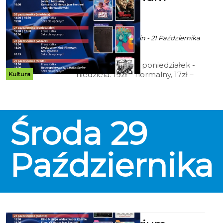
zaprasza
ekoszalin POLECA
Ala za CK 105 Koszalin - 21 Października
2025 godz. 9:52
Cennik: Bilety 2D poniedziałek -
niedziela: 19zł – normalny, 17zł –
Kultura
ulgowy, 14 zł – grupowy; 15zł - Tani
Poniedziałek, Koszalińska Karta
Mieszkańca (honorowana w
niedziele), Dyskusyjny Klub
Środa
29
Filmowy, Kino Przyjazne
Sensorycznie, Kino dla Seniora; 12
zł – Kino Małego Widza,
Retrospektywa Wojciecha
Października
Jerzego Hasa.