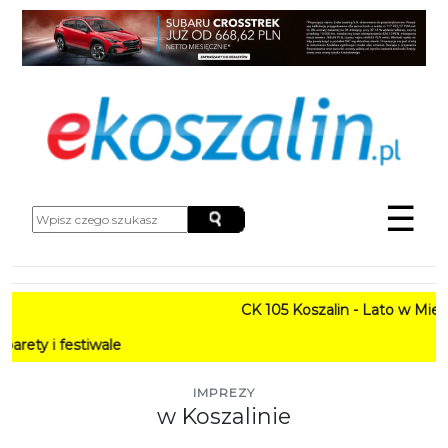
☰
CK 105 Koszalin - Lato w Mieście HARM
PR
IMPREZY
w Koszalinie