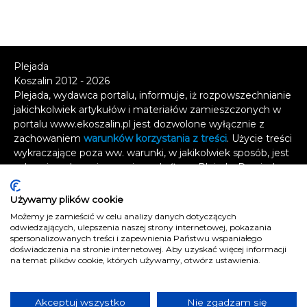
Plejada
Koszalin 2012 - 2026
Plejada, wydawca portalu, informuje, iż rozpowszechnianie
jakichkolwiek artykułów i materiałów zamieszczonych w
portalu www.ekoszalin.pl jest dozwolone wyłącznie z
zachowaniem
warunków korzystania z treści
. Użycie treści
wykraczające poza ww. warunki, w jakikolwiek sposób, jest
zabronione bez pisemnej zgody firmy Plejada. Dowiedz
się, w jaki sposób możesz uzyskać
licencję na
wykorzystanie treści
.
Używamy plików cookie
Możemy je zamieścić w celu analizy danych dotyczących
Naruszenie tych zasad jest łamaniem prawa i grozi
odwiedzających, ulepszenia naszej strony internetowej, pokazania
odpowiedzialnością karną.
spersonalizowanych treści i zapewnienia Państwu wspaniałego
doświadczenia na stronie internetowej. Aby uzyskać więcej informacji
Wszelkie prawa zastrzeżone
.
na temat plików cookie, których używamy, otwórz ustawienia.
Reklama
Kontakt
Akceptuj wszystko
Nie zgadzam się