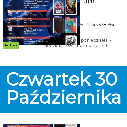
Kino Kryterium
zaprasza
ekoszalin POLECA
Ala za CK 105 Koszalin - 21 Października
2025 godz. 9:52
Cennik: Bilety 2D poniedziałek -
niedziela: 19zł – normalny, 17zł –
Kultura
ulgowy, 14 zł – grupowy; 15zł - Tani
Poniedziałek, Koszalińska Karta
Mieszkańca (honorowana w
niedziele), Dyskusyjny Klub
Czwartek
30
Filmowy, Kino Przyjazne
Sensorycznie, Kino dla Seniora; 12
zł – Kino Małego Widza,
Retrospektywa Wojciecha
Października
Jerzego Hasa.