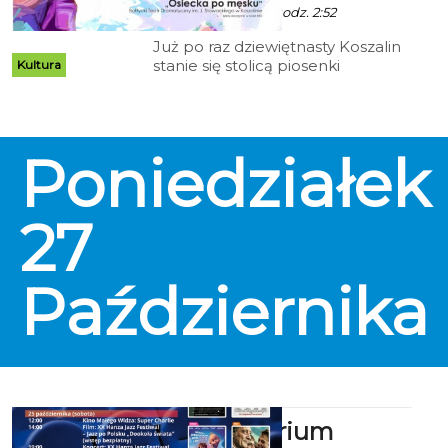
Października 2025 godz. 2:52
Już po raz dziewiętnasty Koszalin
stanie się stolicą piosenki
Kultura
literackiej. Festiwal Reflektor 2025
odbędzie się w dniach 24–26
października i tradycyjnie
zgromadzi artystów, którzy
Poniedziałek
udowadniają, że piosenka to nie
tylko muzyka, ale i ważne słowo,
emocja oraz refleksja.
27
Października
Kino Kryterium