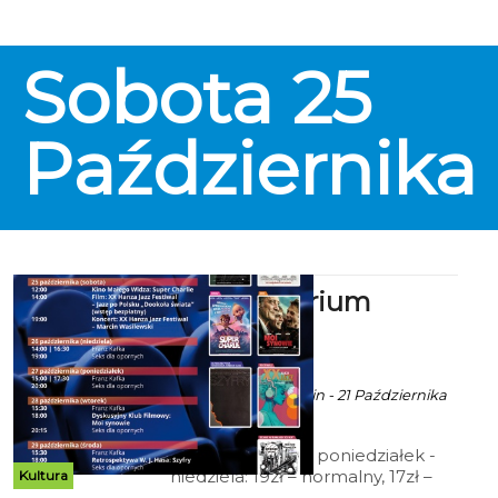
Sobota
25
Października
Kino Kryterium
zaprasza
ekoszalin POLECA
Ala za CK 105 Koszalin - 21 Października
2025 godz. 9:52
Cennik: Bilety 2D poniedziałek -
niedziela: 19zł – normalny, 17zł –
Kultura
ulgowy, 14 zł – grupowy; 15zł - Tani