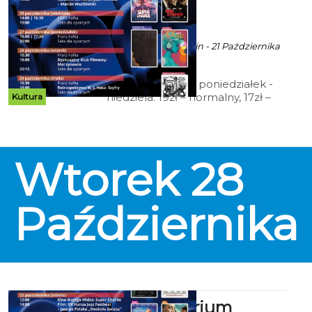
zaprasza
ekoszalin POLECA
Ala za CK 105 Koszalin - 21 Października
2025 godz. 9:52
Cennik: Bilety 2D poniedziałek -
niedziela: 19zł – normalny, 17zł –
Kultura
ulgowy, 14 zł – grupowy; 15zł - Tani
Poniedziałek, Koszalińska Karta
Mieszkańca (honorowana w
niedziele), Dyskusyjny Klub
Wtorek
28
Filmowy, Kino Przyjazne
Sensorycznie, Kino dla Seniora; 12
zł – Kino Małego Widza,
Retrospektywa Wojciecha
Października
Jerzego Hasa.
Kino Kryterium