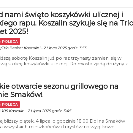
czne Wakacje”. To świetna okazja, by połączyć wakacyjną
skę z wartościowym czasem spędzonym przy dobrym kinie.
d nami święto koszykówki ulicznej i
kiego rapu. Koszalin szykuje się na Tri
et 2025!
in POLECA
/Trio Basket Koszalin! - 2 Lipca 2025 godz. 3:53
iższą sobotę Koszalin już po raz trzynasty zamieni się w
wą stolicę koszykówki ulicznej. Do miasta zjadą drużyny z
województw, by powalczyć o miano najlepszej ekipy w ram
sket Koszalin 2025.
kie otwarcie sezonu grillowego na
nie Smaków!
in POLECA
 105 Koszalin - 2 Lipca 2025 godz. 3:45
ajbliższy piątek, 4 lipca, o godzinie 18:00 Dolina Smaków
a wszystkich mieszkańców i turystów na wyjątkowe
nie — wielkie otwarcie sezonu grillowego! Na uczestników