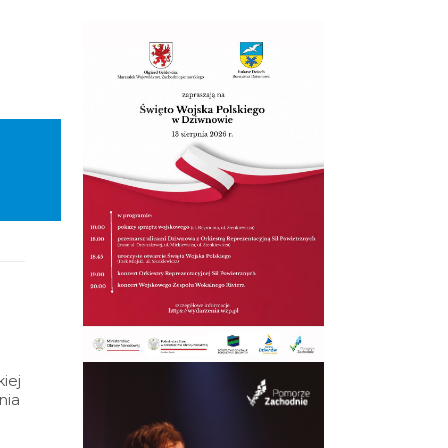
iej
nia
al