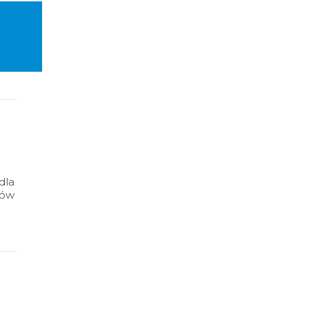
dla
nów
ędą
.