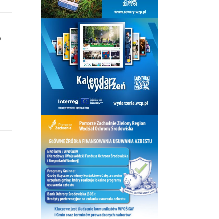
o
ach