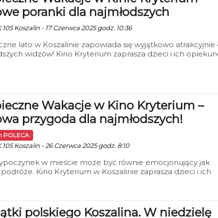
owe poranki dla najmłodszych
 105 Koszalin - 17 Czerwca 2025 godz. 10:36
zne lato w Koszalinie zapowiada się wyjątkowo atrakcyjnie 
szych widzów! Kino Kryterium zaprasza dzieci i ich opieku
 letnich seansów filmowych „Bezpieczne Wakacje”, które b
 się codziennie o godz. 10:30, od 30 czerwca do 21 sierpnia
ieczne Wakacje w Kino Kryterium –
owa przygoda dla najmłodszych!
in POLECA
 105 Koszalin - 26 Czerwca 2025 godz. 8:10
wypoczynek w mieście może być równie emocjonujący jak
 podróże. Kino Kryterium w Koszalinie zaprasza dzieci i ich
nów na wyjątkowy cykl seansów filmowych w ramach akcji
czne Wakacje”. To świetna okazja, by połączyć wakacyjną
skę z wartościowym czasem spędzonym przy dobrym kinie.
ątki polskiego Koszalina. W niedzielę