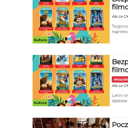
film
Ala za CK
Tegoroc
najmłod
na cykl
Kultura
odbywać
Bezp
film
ekoszal
Ala za CK
Letni 
dalekie
Kultura
opieku
„Bezpie
beztro
Pocz