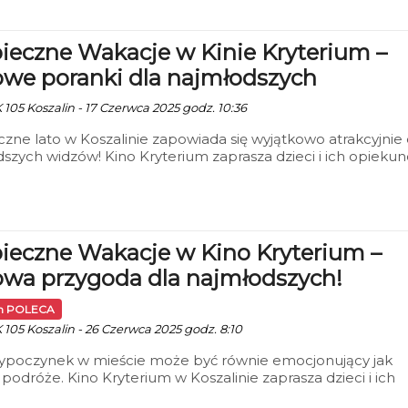
jnie wykonanych miniatur z całej Polski i z zagranicy.
ieczne Wakacje w Kinie Kryterium –
owe poranki dla najmłodszych
 105 Koszalin - 17 Czerwca 2025 godz. 10:36
zne lato w Koszalinie zapowiada się wyjątkowo atrakcyjnie 
szych widzów! Kino Kryterium zaprasza dzieci i ich opieku
 letnich seansów filmowych „Bezpieczne Wakacje”, które b
 się codziennie o godz. 10:30, od 30 czerwca do 21 sierpnia
ieczne Wakacje w Kino Kryterium –
owa przygoda dla najmłodszych!
in POLECA
 105 Koszalin - 26 Czerwca 2025 godz. 8:10
wypoczynek w mieście może być równie emocjonujący jak
 podróże. Kino Kryterium w Koszalinie zaprasza dzieci i ich
nów na wyjątkowy cykl seansów filmowych w ramach akcji