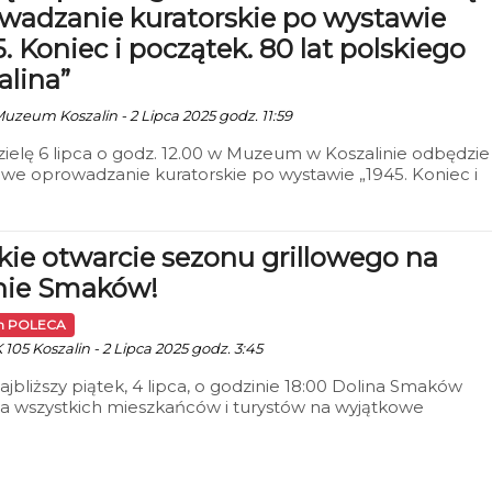
wadzanie kuratorskie po wystawie
5. Koniec i początek. 80 lat polskiego
alina”
 Muzeum Koszalin - 2 Lipca 2025 godz. 11:59
ielę 6 lipca o godz. 12.00 w Muzeum w Koszalinie odbędzie 
we oprowadzanie kuratorskie po wystawie „1945. Koniec i
k. 80 lat polskiego Koszalina”. Spotkanie poprowadzi
of Jedynak, kierownik Działu Historycznego i współkurator
cji.
kie otwarcie sezonu grillowego na
nie Smaków!
in POLECA
 105 Koszalin - 2 Lipca 2025 godz. 3:45
ajbliższy piątek, 4 lipca, o godzinie 18:00 Dolina Smaków
a wszystkich mieszkańców i turystów na wyjątkowe
nie — wielkie otwarcie sezonu grillowego! Na uczestników
iepowtarzalna atmosfera, aromat świeżo grillowanych
ek oraz wiele atrakcji, które umilą wspólnie spędzony wieczó
atorzy zadbali o to, aby każdy mógł poczuć prawdziwy letn