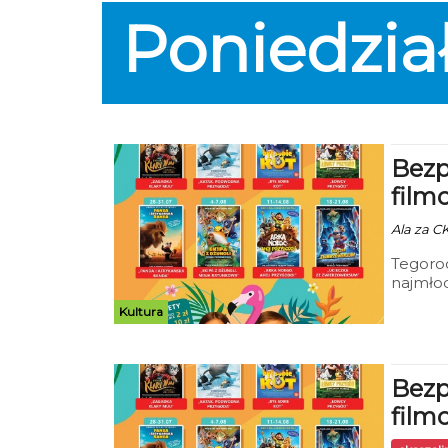
klimat 
Poniedzia
przygot
Bezp
film
Ala za CK
Tegoroc
najmłod
na cykl
Kultura
odbywać
Bezp
film