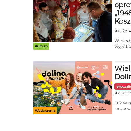
opro
„194
Kosz
Ala, fot.
W niedz
wyjątko
Kultura
począte
Krzyszt
ekspozy
Wiel
Doli
ekoszal
Ala za CK
Już w n
zaprasz
Wydarzenia
wydarze
czeka n
kiełbas
Organiz