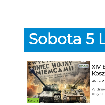
Sobota
5
XIV 
Kosz
Ala za P
W dniac
przy ul
dla mił
Kultura
Modelar