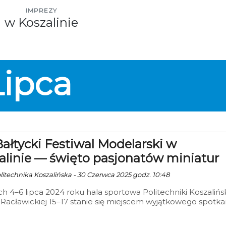
IMPREZY
w Koszalinie
Lipca
Bałtycki Festiwal Modelarski w
alinie — święto pasjonatów miniatur
olitechnika Koszalińska - 30 Czerwca 2025 godz. 10:48
h 4–6 lipca 2024 roku hala sportowa Politechniki Koszalińsk
. Racławickiej 15–17 stanie się miejscem wyjątkowego spotka
ośników modelarstwa. Odbędzie się tam XIV Bałtycki Festiw
ski — wydarzenie, które od lat przyciąga pasjonatów