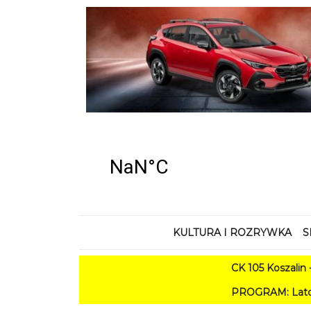
KULTURA I ROZRYWKA
S
CK 105 Koszalin - Lato 
PROGRAM: Lato w Amfiteatrz