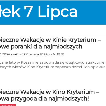
— kiełbaski będą dostępne bezpłatnie, a dodatkowo
łek
7
Lipca
owano liczne strefy tematyczne.
ieczne Wakacje w Kinie Kryterium –
owe poranki dla najmłodszych
 105 Koszalin - 17 Czerwca 2025 godz. 10:36
zne lato w Koszalinie zapowiada się wyjątkowo atrakcyjnie 
szych widzów! Kino Kryterium zaprasza dzieci i ich opieku
 letnich seansów filmowych „Bezpieczne Wakacje”, które b
 się codziennie o godz. 10:30, od 30 czerwca do 21 sierpnia
ieczne Wakacje w Kino Kryterium –
owa przygoda dla najmłodszych!