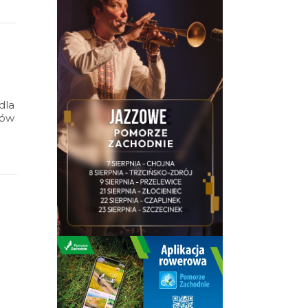
dla
nów
ędą
.