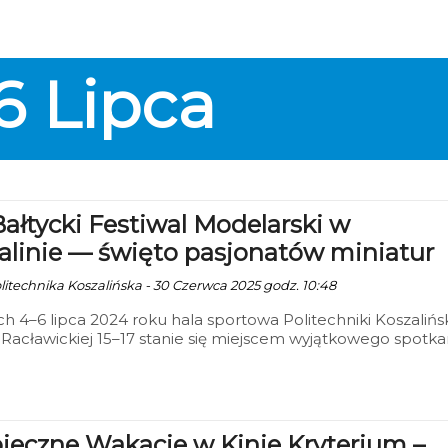
iepowtarzalna atmosfera, aromat świeżo grillowanych
ek oraz wiele atrakcji, które umilą wspólnie spędzony wieczó
atorzy zadbali o to, aby każdy mógł poczuć prawdziwy letn
— kiełbaski będą dostępne bezpłatnie, a dodatkowo
6
Lipca
owano liczne strefy tematyczne.
Bałtycki Festiwal Modelarski w
alinie — święto pasjonatów miniatur
olitechnika Koszalińska - 30 Czerwca 2025 godz. 10:48
h 4–6 lipca 2024 roku hala sportowa Politechniki Koszalińsk
. Racławickiej 15–17 stanie się miejscem wyjątkowego spotka
ośników modelarstwa. Odbędzie się tam XIV Bałtycki Festiw
ski — wydarzenie, które od lat przyciąga pasjonatów
jnie wykonanych miniatur z całej Polski i z zagranicy.
ieczne Wakacje w Kinie Kryterium –