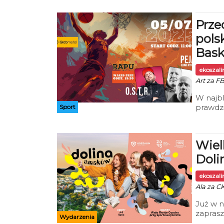
„Bezpie
beztro
Prze
pols
Bask
ekoszal
Art za FB
W najbl
prawdzi
Sport
pięciu 
Trio Ba
Wiel
Doli
ekoszal
Ala za CK
Już w n
zaprasz
Wydarzenia
wydarze