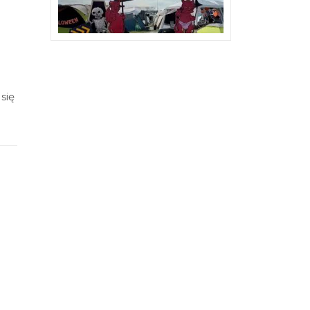
się
r.
i