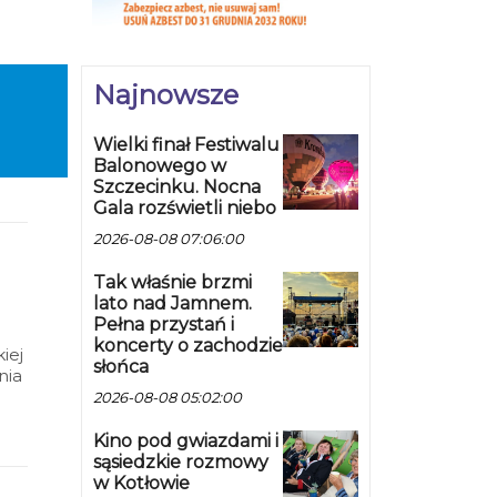
r.
i
Najnowsze
Wielki finał Festiwalu
Balonowego w
Szczecinku. Nocna
Gala rozświetli niebo
2026-08-08 07:06:00
Tak właśnie brzmi
lato nad Jamnem.
Pełna przystań i
koncerty o zachodzie
iej
słońca
nia
al
2026-08-08 05:02:00
Kino pod gwiazdami i
sąsiedzkie rozmowy
w Kotłowie