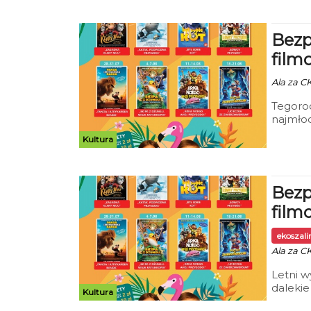
precyzy
Bezp
film
Ala za CK
Tegoroc
najmłod
na cykl
Kultura
odbywać
Bezp
film
ekoszal
Ala za CK
Letni 
dalekie
Kultura
opieku