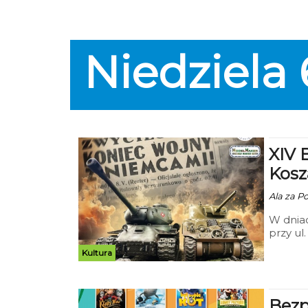
czeka n
kiełbas
Organiz
klimat 
Niedziela
przygot
XIV 
Kosz
Ala za P
W dniac
przy ul
dla mił
Kultura
Modelar
precyzy
Bezp