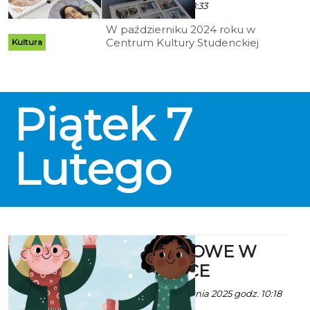
Lutego 2025 godz. 8:33
W październiku 2024 roku w
Centrum Kultury Studenckiej
Kultura
Kreślarnia odbył się wernisaż
wystawy „Odcienie piękna”.
Projekt ten powstał z inicjatywy
Warsztatów Terapii Zajęciowej nr
Piątek
7
2, działających przy koszalińskim
kole Polskiego Stowarzyszenia na
Rzecz Osób z
Niepełnosprawnością
Lutego
Intelektualną. Wystawa została
zorganizowana przy wsparciu
Wydziału Architektury i
Wzornictwa oraz Biura Wsparcia
Osób z Niepełnosprawnością
Politechniki Koszalińskiej.
FERIE ZIMOWE W
BIBLIOTECE
Ala za KBP - 21 Stycznia 2025 godz. 10:18