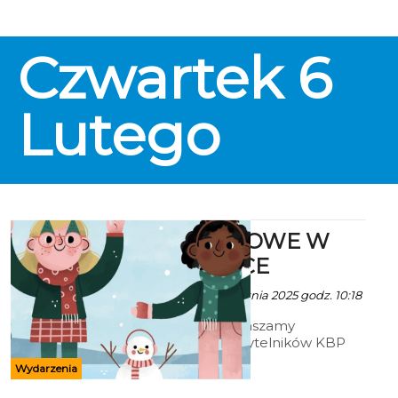
Czwartek
6
Lutego
FERIE ZIMOWE W
BIBLIOTECE
Ala za KBP - 21 Stycznia 2025 godz. 10:18
Serdecznie zapraszamy
najmłodszych czytelników KBP
na FERIE ZIMOWE W
Wydarzenia
BIBLIOTECE. Zajęcia będą
prowadzone w Bibliotece