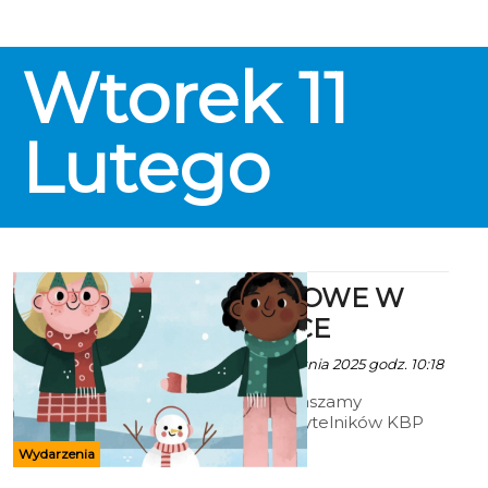
wydarzenia, które na zawsze
zapisało się w bolesnej kartotece
naszej historii. W poniedziałek, 10
Wtorek
11
lutego, Koszalin stanie się
miejscem pamięci i refleksji.
Nasze miasto, od lat aktywnie
dbające o zachowanie historii
Lutego
losów Polaków deportowanych
na Sybir, zorganizowało
uroczystości upamiętniające to
tragiczne wydarzenie.
FERIE ZIMOWE W
BIBLIOTECE
Ala za KBP - 21 Stycznia 2025 godz. 10:18
Serdecznie zapraszamy
najmłodszych czytelników KBP
na FERIE ZIMOWE W
Wydarzenia
BIBLIOTECE. Zajęcia będą
prowadzone w Bibliotece