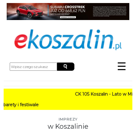
☰
CK 105 Koszalin - Lato w Mieście HARM
P
IMPREZY
w Koszalinie