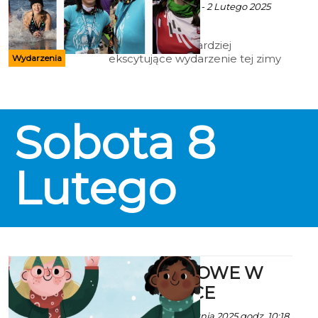
Ala za za UM Mielno - 2 Lutego 2025
godz. 6:14
Przed nami najbardziej
ekscytujące wydarzenie tej zimy
Wydarzenia
czyli 22. Międzynarodowy Zlot
Morsów w Mielnie - największy w
Polsce, w Europie i
najprawdopodobniej na świecie!
Sobota
8
Lutego
FERIE ZIMOWE W
BIBLIOTECE
Ala za KBP - 21 Stycznia 2025 godz. 10:18