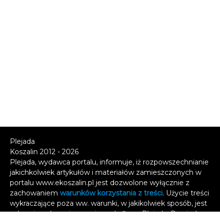
Plejada
Koszalin 2012 - 2026
Plejada, wydawca portalu, informuje, iż rozpowszechnianie
jakichkolwiek artykułów i materiałów zamieszczonych w
portalu www.ekoszalin.pl jest dozwolone wyłącznie z
zachowaniem
warunków korzystania z treści
. Użycie treści
wykraczające poza ww. warunki, w jakikolwiek sposób, jest
zabronione bez pisemnej zgody firmy Plejada. Dowiedz