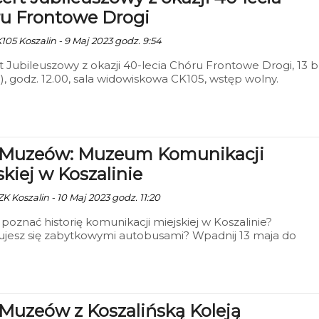
u Frontowe Drogi
105 Koszalin - 9 Maj 2023 godz. 9:54
 Jubileuszowy z okazji 40-lecia Chóru Frontowe Drogi, 13 
), godz. 12.00, sala widowiskowa CK105, wstęp wolny.
 Muzeów: Muzeum Komunikacji
skiej w Koszalinie
K Koszalin - 10 Maj 2023 godz. 11:20
poznać historię komunikacji miejskiej w Koszalinie?
ujesz się zabytkowymi autobusami? Wpadnij 13 maja do
Komunikacji Miejskiej, a na pewno nie pożałujesz! Specjal
 Stowarzyszenie Miłośników Komunikacji Miejskiej
owało niezliczoną ilość ciekawostek, konkursy oraz wiele
trakcji.
Muzeów z Koszalińską Koleją