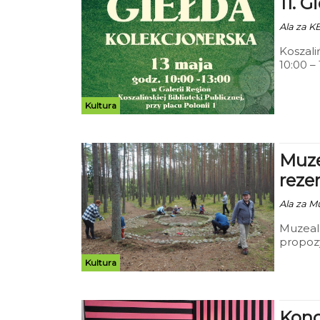
11. 
Ala za K
Koszali
10:00 –
kolekcj
ramach 
Kultura
Muze
reze
Ala za M
Muzealn
propoz
porząd
Kultura
w Grzyb
Konc