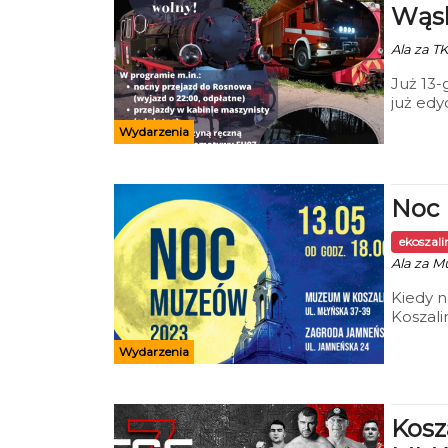
Wąs
Ala za T
Już 13-
już edy
tradycy
Wydarzenia
Noc
ekoszal
Ala za M
Kiedy 
Koszali
zwiedza
Wydarzenia
innych 
Kosz