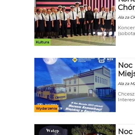
Chór
Ala za CK
Koncert
(sobota
Kultura
Noc
Miej
Ala za MZ
Chcesz 
Interes
Muzeum 
Wydarzenia
dla Was
przygot
innych a
Noc 