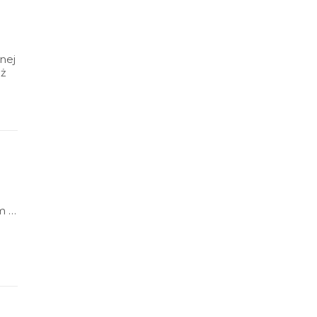
nej
eż
um w
le