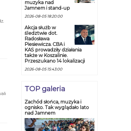
muzyka nad
Jamnem i stand-up
2026-08-05 18:20:00
z.
Akcja służb w
w
śledztwie dot.
Radosława
Piesiewicza. CBA i
KAS prowadziły działania
także w Koszalinie.
Przeszukano 14 lokalizacji
2026-08-05 15:43:00
TOP galeria
ali
Zachód słońca, muzyka i
i"
ognisko. Tak wyglądało lato
nad Jamnem