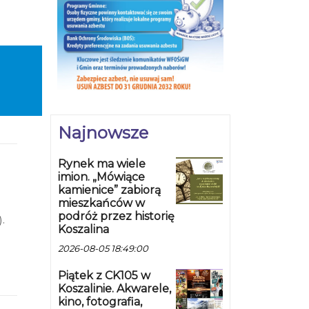
Najnowsze
Rynek ma wiele
imion. „Mówiące
kamienice” zabiorą
mieszkańców w
podróż przez historię
.
Koszalina
ał
i,
2026-08-05 18:49:00
a
Piątek z CK105 w
Koszalinie. Akwarele,
kino, fotografia,