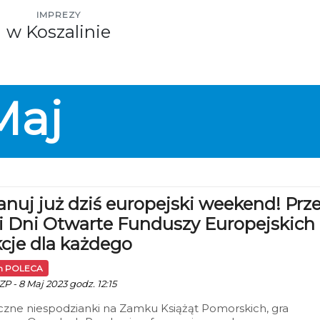
IMPREZY
w Koszalinie
Maj
anuj już dziś europejski weekend! Prz
 Dni Otwarte Funduszy Europejskich 
kcje dla każdego
in POLECA
P - 8 Maj 2023 godz. 12:15
czne niespodzianki na Zamku Książąt Pomorskich, gra