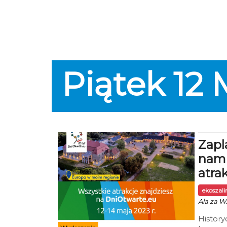
Piątek
12
Zapl
nami
atra
ekoszal
Ala za WZ
History