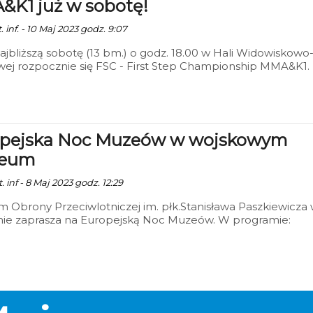
K1 już w sobotę!
. inf. - 10 Maj 2023 godz. 9:07
ajbliższą sobotę (13 bm.) o godz. 18.00 w Hali Widowiskowo
ej rozpocznie się FSC - First Step Championship MMA&K1.
 imprezy stoczone zostaną dwie walki o pas mistrzowski,
e pojedynki MMA i starcia w kickbokserskiej formule K1!
rzed galą tj. piątek (12.05) w galerii EMKA odbędzie się oficj
ia ważenia zawodników przed galą FSC 7. Start ważenia
wany jest na godzinę 18:00, a wstęp na ważenie dla na kib
pejska Noc Muzeów w wojskowym
zpłatny.
eum
. inf - 8 Maj 2023 godz. 12:29
Obrony Przeciwlotniczej im. płk.Stanisława Paszkiewicza
inie zaprasza na Europejską Noc Muzeów. W programie: