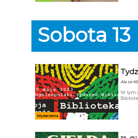
Sobota
13
Tydz
Ala za KB
W tym 
Bibliot
Przez s
w wydar
oczywiś
Wydarzenia
Nasza B