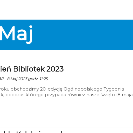
Maj
ień Bibliotek 2023
P - 8 Maj 2023 godz. 11:25
roku obchodzimy 20. edycję Ogólnopolskiego Tygodnia
ek, podczas którego przypada również nasze święto (8 maja)
iedem dni czytelnicy w różnym wieku będą mogli wziąć udzi
zeniach organizowanych specjalnie dla nich przez bibliotek
cie zgodnie z tegorocznym hasłem, które brzmi "Moja Twoj
iblioteka!".