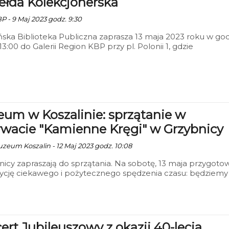
Giełda Kolekcjonerska
BP - 9 Maj 2023 godz. 9:30
ńska Biblioteka Publiczna zaprasza 13 maja 2023 roku w god
 13:00 do Galerii Region KBP przy pl. Polonii 1, gdzie
onerzy z Koszalina i okolic będą prezentować swoje zbiory 
Giełdy Kolekcjonerskiej.
um w Koszalinie: sprzątanie w
rwacie "Kamienne Kręgi" w Grzybnicy
uzeum Koszalin - 12 Maj 2023 godz. 10:08
icy zapraszają do sprzątania. Na sobotę, 13 maja przygotow
ycję ciekawego i pożytecznego spędzenia czasu: będziemy
kować teren Rezerwatu Archeologicznego "Kamienne Kręg
nicy.
ert Jubileuszowy z okazji 40-lecia