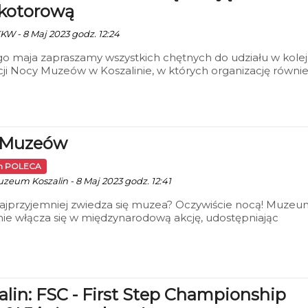
kotorową
KKW - 8 Maj 2023 godz. 12:24
go maja zapraszamy wszystkich chętnych do udziału w kolej
cji Nocy Muzeów w Koszalinie, w których organizację równi
jnie włączyła się również Koszalińska Kolej Wąskotorowa.
 Muzeów
in POLECA
uzeum Koszalin - 8 Maj 2023 godz. 12:41
najprzyjemniej zwiedza się muzea? Oczywiście nocą! Muze
nie włącza się w międzynarodową akcję, udostępniając
jącym za darmo wszystkie swoje wystawy oraz oferując wie
– również bezpłatnych – atrakcji.
alin: FSC - First Step Championship