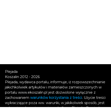
Plejada
Koszalin 2012 - 2026
Plejada, wydawca portalu, informuje, iż rozpowszechnianie
jakichkolwiek artykułów i materiałów zamieszczonych w
portalu www.ekoszalin.pl jest dozwolone wyłącznie z
zachowaniem
warunków korzystania z treści
. Użycie treści
wykraczające poza ww. warunki, w jakikolwiek sposób, jest
zabronione bez pisemnej zgody firmy Plejada. Dowiedz