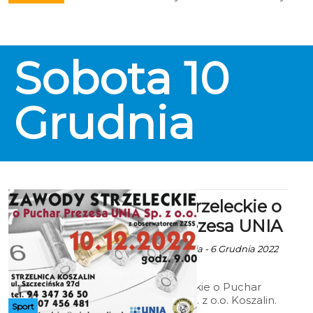
Polskich Koło w Koszalinie
zapraszają na uroczyste
odsłonięcie tablic pamiątkowych
upamiętniających zasłużonych
Sobota
10
bibliotekarzy: Marię Pilecką,
Aleksandra Majorka, Marię
Hudymę i Andrzeja Ziemińskiego.
8 grudnia 2022r. o godz. 12.00 w
Grudnia
Koszalińskiej Bibliotece
Publicznej przy placu Polonii 1.
Zawody Strzeleckie o
Puchar Prezesa UNIA
Ala za Strzelnica Unia - 6 Grudnia 2022
godz. 10:35
Zawody Strzeleckie o Puchar
Prezesa UNIA sp. z o.o. Koszalin.
Sport