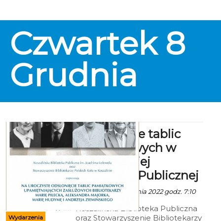
Czwartek
8
Grudnia
Odsłonięcie tablic
pamiątkowych w
Koszalińskiej
Bibliotece Publicznej
Ala za KBP - 6 Grudnia 2022 godz. 7:10
Koszalińska Biblioteka Publiczna
oraz Stowarzyszenie Bibliotekarzy
Wydarzenia