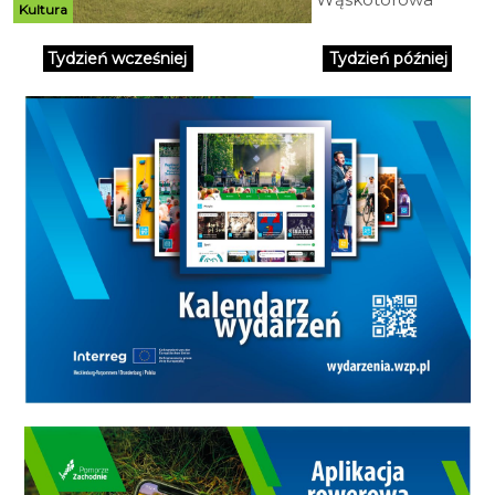
Kultura
zaprasza na Mikołajki. W
specjalnym pociągu do Rosnowa
Tydzień wcześniej
Tydzień później
będzie jechał święty Mikołaj, który
przygotował niespodzianki dla
pasażerów.