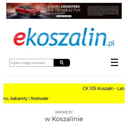
☰
CK 105 Koszalin - Lato w M
rety i festiwale
IMPREZY
w Koszalinie