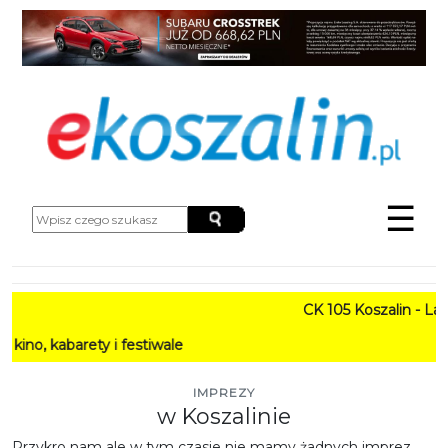
☰
CK 105 Koszalin - Lato 
abarety i festiwale
IMPREZY
w Koszalinie
Przykro nam ale w tym czasie nie mamy żadnych imprez.