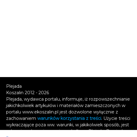
Plejada
Koszalin 2012 - 2026
Plejada, wydawca portalu, informuje, iż rozpowszechnianie
jakichkolwiek artykułów i materiałów zamieszczonych w
portalu www.ekoszalin.pl jest dozwolone wyłącznie z
zachowaniem
warunków korzystania z treści
. Użycie treści
wykraczające poza ww. warunki, w jakikolwiek sposób, jest
zabronione bez pisemnej zgody firmy Plejada. Dowiedz