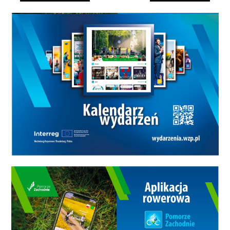
zespoły CES i Leo - Telefony i
Akcesoria. Będzie to już czwarty
finał tych rozgrywek, który zawsze
połączony jest ze zbiórką na
rzecz WOŚP-u. Tegorocznemu
spotkaniu towarzyszyć będą
niesamowite atrakcją.