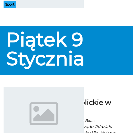
pływanie w ramach cyklu
Sport
Kąpielowych Czwartków. Akcja
skierowana jest do wszystkich,
którzy chcieliby raz w tygodniu
wspólnie spotkać się, pobiegać, a
Piątek
9
także wykąpać się w Wodnej
Dolinie.
Stycznia
Święta
greckokatolickie w
Koszalinie
Ekoszalin za Roman Biłas
Przewodniczący Zarządu Oddziału
Koszalińskiego Związku Ukraińców w