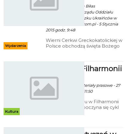
Ekoszalin za Roman Biłas
Przewodniczący Zarządu Oddziału
Koszalińskiego Związku Ukraińców w
Polsce/ fot. www.ro.com.pl - 5 Stycznia
2015 godz. 9:48
Wierni Cerkwi Greckokatolickiej w
Polsce obchodzą święta Bożego
Wydarzenia
Narodzenia.
Humor w Filharmonii
ekoszalin POLECA
Robert Kuliński/ materiały prasowe - 27
Grudnia 2014 godz. 11:50
Z okazji karnawału w Filharmonii
Koszalińskiej rozpoczyna się cykl
Kultura
szalenie popularnych koncertów
z udziałem nietuzinkowych
wykonawców muzyki poważnej,
jak i rozrywkowej. W dniach 8, 9 i