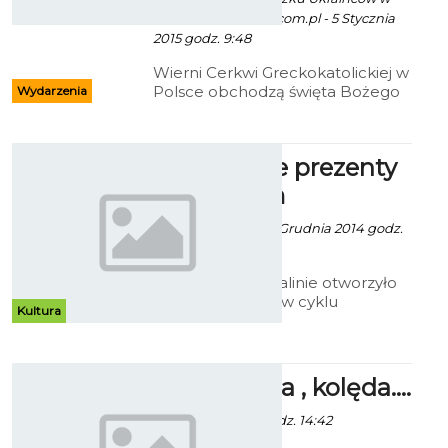
Polsce/ fot. www.ro.com.pl - 5 Stycznia
2015 godz. 9:48
Wierni Cerkwi Greckokatolickiej w
Polsce obchodzą święta Bożego
Wydarzenia
Narodzenia.
Mikołajowe prezenty
w Muzeum
Artur Rutkowski - 8 Grudnia 2014 godz.
12:30
Muzeum w Koszalinie otworzyło
kolejną wystawę w cyklu
Kultura
poświęconym Bożemu
Narodzeniu. Tym razem rzecz jest
o najmłodszej świątecznej tradycji,
czyli o prezentach i świętym
Hej ! Kolęda , kolęda....
Mikołaju.
- 7 Stycznia 2015 godz. 14:42