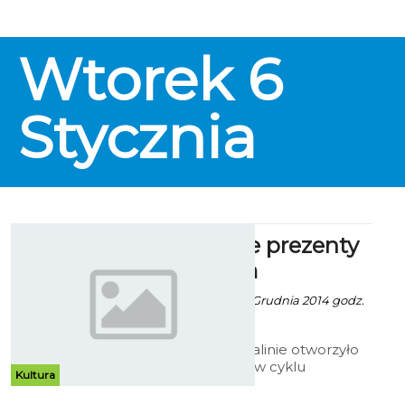
Wtorek
6
Stycznia
Mikołajowe prezenty
w Muzeum
Artur Rutkowski - 8 Grudnia 2014 godz.
12:30
Muzeum w Koszalinie otworzyło
kolejną wystawę w cyklu
Kultura
poświęconym Bożemu
Narodzeniu. Tym razem rzecz jest