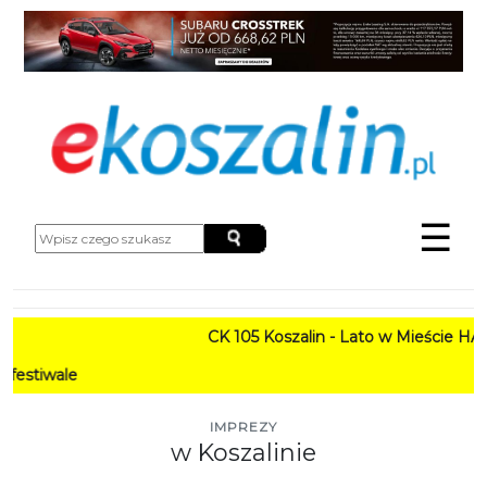
☰
CK 105 Koszalin - Lato w Mieście HARMONOGR
PROGRAM
IMPREZY
w Koszalinie