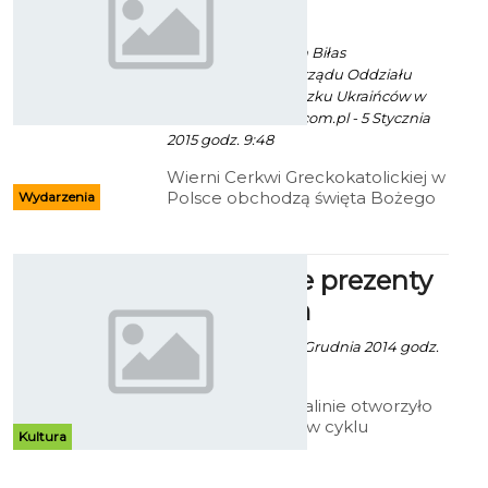
Koszalinie
Ekoszalin za Roman Biłas
Przewodniczący Zarządu Oddziału
Koszalińskiego Związku Ukraińców w
Polsce/ fot. www.ro.com.pl - 5 Stycznia
2015 godz. 9:48
Wierni Cerkwi Greckokatolickiej w
Polsce obchodzą święta Bożego
Wydarzenia
Narodzenia.
Mikołajowe prezenty
w Muzeum
Artur Rutkowski - 8 Grudnia 2014 godz.
12:30
Muzeum w Koszalinie otworzyło
kolejną wystawę w cyklu
Kultura
poświęconym Bożemu
Narodzeniu. Tym razem rzecz jest