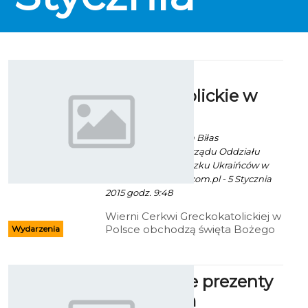
Święta
greckokatolickie w
Koszalinie
Ekoszalin za Roman Biłas
Przewodniczący Zarządu Oddziału
Koszalińskiego Związku Ukraińców w
Polsce/ fot. www.ro.com.pl - 5 Stycznia
2015 godz. 9:48
Wierni Cerkwi Greckokatolickiej w
Polsce obchodzą święta Bożego
Wydarzenia
Narodzenia.
Mikołajowe prezenty
w Muzeum