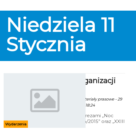
Club Placio. Inauguracja
działalności odbędzie się jednak
za zamkniętymi drzwiami.
Niedziela
11
Stycznia
Zmiana organizacji
ruchu
Robert Kuliński/ materiały prasowe - 29
Grudnia 2014 godz. 18:24
W związku z imprezami „Noc
sylwestrowa 2014/2015” oraz „XXIII
Wydarzenia
Finał Wielkiej Orkiestry
Świątecznej Pomocy” zmieni się