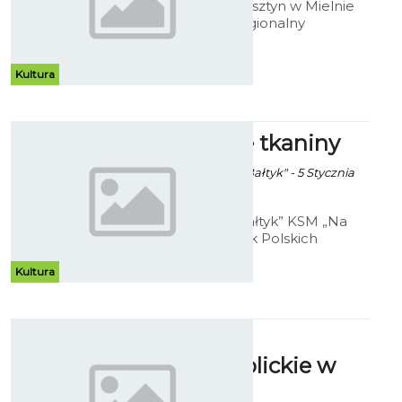
Klub Seniora Bursztyn w Mielnie
zaprasza na I Regionalny
Przegląd Zespołów Śpiewaczych
w repertuarze kolęd i pastorałek
pod patronatem Wójta Gminy
Kultura
Mielno.
Unikatowe tkaniny
Ekoszalin za Klub "Bałtyk" - 5 Stycznia
2015 godz. 11:38
Galeria klubu „Bałtyk” KSM „Na
skarpie” i Związek Polskich
Artystów Rzeczypospolitej
Polskiej zapraszają na wernisaż
Kultura
wystawy tkaniny unikatowej
Jolanty Surmy.
Święta
greckokatolickie w
Koszalinie