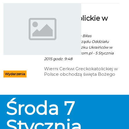
zróżnicowaną ofertę filmową.
Bilety w cenach: 9 zł –
Święta
jednorazowy, 25 zł- karnet ulgowy,
greckokatolickie w
30 zł – karnet normalny. Seanse o
godzinie 18:00.
Koszalinie
Ekoszalin za Roman Biłas
Przewodniczący Zarządu Oddziału
Koszalińskiego Związku Ukraińców w
Polsce/ fot. www.ro.com.pl - 5 Stycznia
2015 godz. 9:48
Wierni Cerkwi Greckokatolickiej w
Polsce obchodzą święta Bożego
Wydarzenia
Narodzenia.
Środa
7
Stycznia