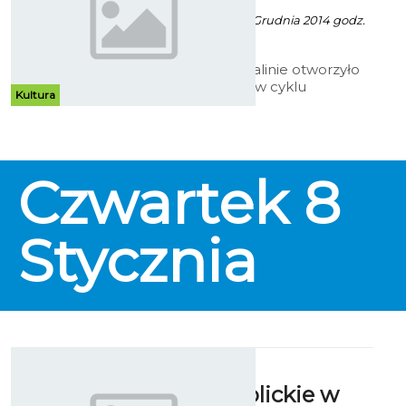
Artur Rutkowski - 8 Grudnia 2014 godz.
12:30
Muzeum w Koszalinie otworzyło
kolejną wystawę w cyklu
Kultura
poświęconym Bożemu
Narodzeniu. Tym razem rzecz jest
o najmłodszej świątecznej tradycji,
czyli o prezentach i świętym
Mikołaju.
Czwartek
8
Stycznia
Święta
greckokatolickie w