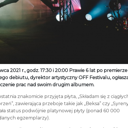
wca 2021 r., godz. 17:30 i 20:00 Prawie 6 lat po premierze
ego debiutu, dyrektor artystyczny OFF Festivalu, ogłasz
czenie prac nad swoim drugim albumem.
statnia znakomicie przyjęta płyta, „Składam się z ciągłyc
zeń”, zawierająca przeboje takie jak „Beksa” czy „Syreny
ała status podwójnie platynowej płyty (ponad 60 000
danych egzemplarzy).