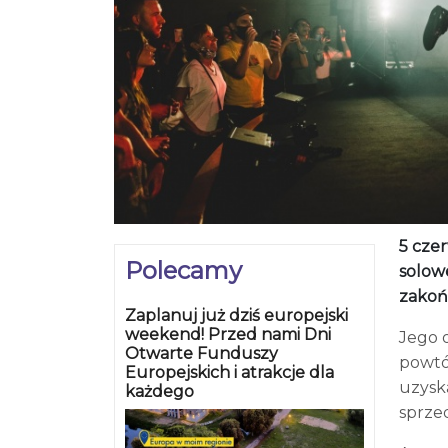
5 czer
Polecamy
solow
zakoń
Zaplanuj już dziś europejski
weekend! Przed nami Dni
Jego o
Otwarte Funduszy
powtór
Europejskich i atrakcje dla
uzysk
każdego
sprze