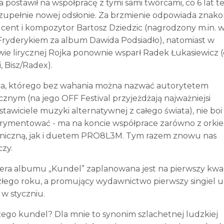
a postawił na współpracę z tymi sami twórcami, co 6 lat 
 zupełnie nowej odsłonie. Za brzmienie odpowiada znako
cent i kompozytor Bartosz Dziedzic (nagrodzony m.in. 
Fryderykiem za album Dawida Podsiadło), natomiast w
wie lirycznej Rojka ponownie wsparł Radek Łukasiewicz (
, Bisz/Radex).
a, którego bez wahania można nazwać autorytetem
znym (na jego OFF Festival przyjeżdżają najważniejsi
tawiciele muzyki alternatywnej z całego świata), nie boi 
rymentować - ma na koncie współprace zarówno z orkie
niczną, jak i duetem PRO8L3M. Tym razem znowu nas
czy.
era albumu „Kundel” zaplanowana jest na pierwszy kwa
złego roku, a promujący wydawnictwo pierwszy singiel 
ż w styczniu.
zego kundel? Dla mnie to synonim szlachetnej ludzkiej