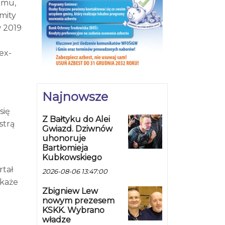
temu,
mity
w 2019
ex-
Najnowsze
się
Z Bałtyku do Alei
strą
Gwiazd. Dziwnów
uhonoruje
Bartłomieja
Kubkowskiego
rtał
2026-08-06 13:47:00
ukaże
Zbigniew Lew
nowym prezesem
KSKK. Wybrano
władze