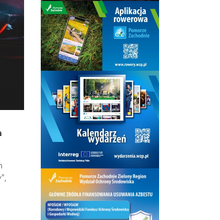
a
h
”,