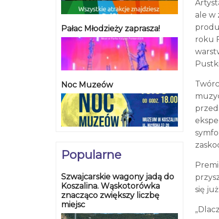
Artyst
ale w
produ
Pałac Młodzieży zaprasza!
roku 
warst
Pustki
Twórc
Noc Muzeów
muzyc
przeds
ekspe
symfo
zasko
Popularne
Premi
Szwajcarskie wagony jadą do
przys
Koszalina. Wąskotorówka
się ju
znacząco zwiększy liczbę
miejsc
„Dlac