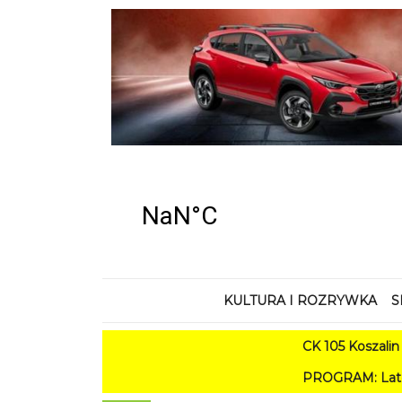
KULTURA I ROZRYWKA
S
CK 105 Koszalin - Lato w
PROGRAM: Lato w Amfiteatrze 