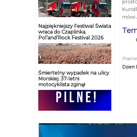
prost
Kundl
mówi 
Najpiękniejszy Festiwal Świata
Ter
wraca do Czaplinka.
Pol’and’Rock Festival 2026
Poprze
Dzień
Śmiertelny wypadek na ulicy
Morskiej. 37-letni
motocyklista zginął