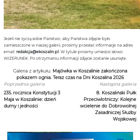
Jeżeli nie życzą sobie Państwo, aby Państwa zdjęcie było
zamieszczone w naszej galerii, prosimy przesłać informacje na adres
email:
redakcja@ekoszalin.pl
. W tytule prosimy umieścić słowo
WIZERUNEK. Po otrzymaniu informacji zdjęcie zostanie usunięte.
Galeria z artykułu:
Majówka w Koszalinie zakończona
pokazem ognia. Teraz czas na Dni Koszalina 2026
Poprzednia galeria
Następna galeria
235. rocznica Konstytucji 3
8. Koszaliński Pułk
Maja w Koszalinie: dzień
Przeciwlotniczy: Kolejne
dumy i jedności
wcielenie do Dobrowolnej
Zasadniczej Służby
Wojskowej