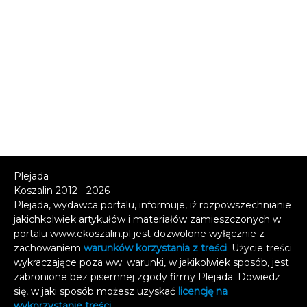
Plejada
Koszalin 2012 - 2026
Plejada, wydawca portalu, informuje, iż rozpowszechnianie
jakichkolwiek artykułów i materiałów zamieszczonych w
portalu www.ekoszalin.pl jest dozwolone wyłącznie z
zachowaniem
warunków korzystania z treści
. Użycie treści
wykraczające poza ww. warunki, w jakikolwiek sposób, jest
zabronione bez pisemnej zgody firmy Plejada. Dowiedz
się, w jaki sposób możesz uzyskać
licencję na
wykorzystanie treści
.