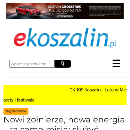
☰
CK 105 Koszalin - Lato w Mieście HARMONOGRAM
PROGRAM: L
Wydarzenia
Nowi żołnierze, nowa energia
– ta sama misja: służyć