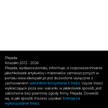
Plejada
Koszalin 2012 - 2026
Plejada, wydawca portalu, informuje, iż rozpowszechnianie
jakichkolwiek artykułów i materiałów zamieszczonych w
portalu www.ekoszalin.pl jest dozwolone wyłącznie z
zachowaniem
warunków korzystania z treści
. Użycie treści
wykraczające poza ww. warunki, w jakikolwiek sposób, jest
zabronione bez pisemnej zgody firmy Plejada. Dowiedz
się, w jaki sposób możesz uzyskać
licencję na
wykorzystanie treści
.