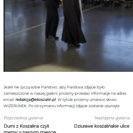
Jeżeli nie życzą sobie Państwo, aby Państwa zdjęcie było
zamieszczone w naszej galerii, prosimy przesłać informacje na adres
email:
redakcja@ekoszalin.pl
. W tytule prosimy umieścić słowo
WIZERUNEK. Po otrzymaniu informacji zdjęcie zostanie usunięte.
Poprzednia galeria
Następna galeria
Durni z Koszalina czyli
Dziurawe koszalińskie ulice
memy o naszym mieście