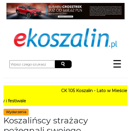
☰
CK 105 Koszalin - Lato w Mieście HARMONOGRAM
PROGRAM: Lato w Am
Wydarzenia
Koszalińscy strażacy
pożegnali swojego