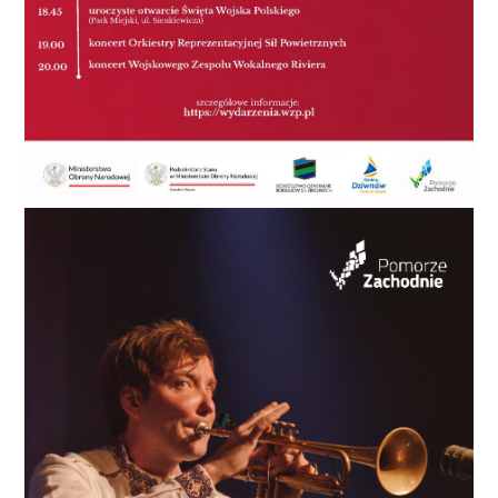
Dziewczęta, rocznik 2000 – 2001 Młodziczki
Kategoria wagowa do 36 kg – I miejsce Paulina Berda
(Samuraj); do 40 kg – I miejsce Julia Koślak (Samuraj);
do 44 kg – I miejsce Anika Łozińska, II miejsce Julia
Jakubowska, III miejsce Magdalena Grzybowska
(wszystkie Samuraj); do 48 kg – I miejsce Natalia
Czerniecka (Samuraj); do 63 kg – I miejsce Patrycja
Ławrynowicz (UKS Stare Bielice). Chłopcy, rocznik
2000 – 2001 Młodzicy Kategoria wagowa do 38 kg – I
miejsce Mateusz Wiśniewski; do 42 kg – I miejsce
Wojciech Wojciechowski (UKS Stare Bielice); do 46 kg
– II miejsce Michał Włodarczyk (Samuraj); do 50 kg – I
miejsce Jakub Kasprzyk (Gwardia); do 60 kg – II
miejsce Karol Lepak (UKS Stare Bielice); do 66 kg – II
miejsce Gabriel Teska (Samuraj); do + 81 kg – I miejsce
Dawid Jędrzejewski (Gwardia).