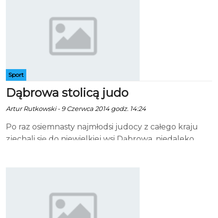
Sport
Dąbrowa stolicą judo
Artur Rutkowski - 9 Czerwca 2014 godz. 14:24
Po raz osiemnasty najmłodsi judocy z całego kraju
zjechali się do niewielkiej wsi Dąbrowa, niedaleko
Koszalina. Wszystko by wziąć udział w
Ogólnopolskim Turnieju Judo pamięci Ewy Larysy
Krause, organizowanym dla młodzików i dzieci.
Gospodarzem turnieju był miejscowy Uczniowski
Klub Sportowy "TORI". W rozgrywkach udział wzięło
ponad 250 zawodników z całej Polski. Po raz kolejny