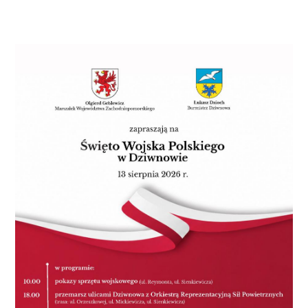
miejsce Filip Bieliński (Gwardia), II miejsce Grzegorz
Babirecki (Samuraj); do 35 kg – II miejsce Piotr
Kołodziejewski (Gwardia), VII miejsce Kacper Hencel,
IX miejsce Hubert Siudowski i Mateusz Klemann
(wszyscy Samuraj); do 38 kg – II miejsce Krzysztof
Magdziński (Samuraj), VII miejsce Filip Hok (TORI), IX
miejsce Patryk Trusz (Gwardia); do 42 kg – IX miejsce
Igor Przeor i Michał Mielniczek (obaj Gwardia); do 46
kg – II miejsce Hubert Gąska (Gwardia), III miejsce
Dawid Kamys i Borys Szczykutowicz, V miejsce
Kacper Perzyński (wszyscy Samuraj), VII miejsce Filip
Struś (Gwardia); do 50 kg – I miejsce Konrad
Cyrankowski (Gwardia), III miejsce Bartosz Leszcz, V
miejsce Fabian Bąk i Jakub Kotecki (wszyscy
Samuraj); do 55 kg – V miejsce Hubert Bączkowski
(Gwardia), do 60 kg – I miejsce Wojciech Szulc, V
miejsce Robert Miszczyków (obaj Gwardia); do + 60
kg – II miejsce Szymon Łastowski (Gwardia).