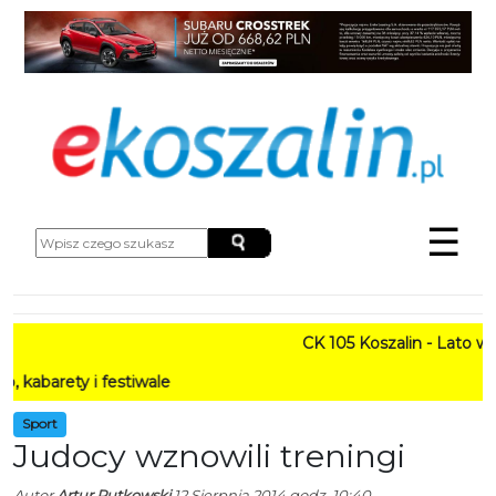
☰
CK 105 Koszalin - Lato w Mieś
y i festiwale
Sport
Judocy wznowili treningi
Autor
Artur Rutkowski
12 Sierpnia 2014 godz. 10:40