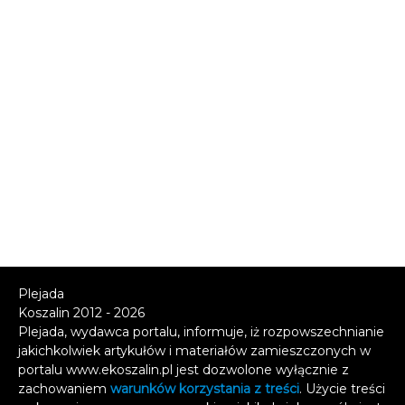
Plejada
Koszalin 2012 - 2026
Plejada, wydawca portalu, informuje, iż rozpowszechnianie
jakichkolwiek artykułów i materiałów zamieszczonych w
portalu www.ekoszalin.pl jest dozwolone wyłącznie z
zachowaniem
warunków korzystania z treści
. Użycie treści