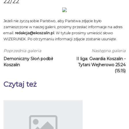
22
/22
Jeżeli nie życzą sobie Państwo, aby Państwa zdjęcie było
zamieszczone w naszej galerii, prosimy przesłać informacje na adres
email:
redakcja@ekoszalin.pl
. W tytule prosimy umieścić słowo
WIZERUNEK. Po otrzymaniu informacji zdjęcie zostanie usunięte.
Poprzednia galeria
Następna galeria
Demoniczny Słoń podbił
II liga: Gwardia Koszalin -
Koszalin
Tytani Wejherowo 25:24
(15:15)
Czytaj też