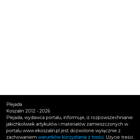
Plejada
Koszalin 2012 - 2026
Plejada, wydawca portalu, informuje, iż rozpowszechnianie
jakichkolwiek artykułów i materiałów zamieszczonych w
portalu www.ekoszalin.pl jest dozwolone wyłącznie z
zachowaniem
warunków korzystania z treści
. Użycie treści