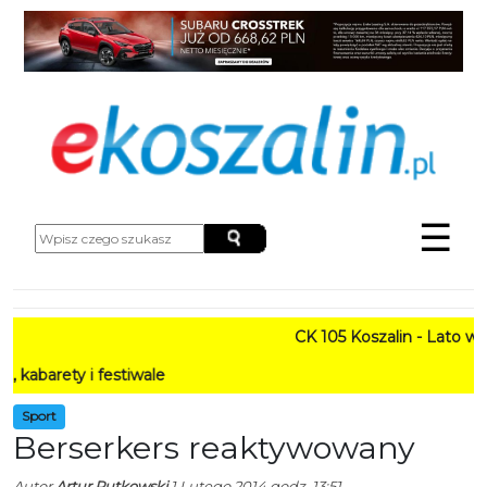
☰
CK 105 Koszalin - Lato w Mieś
y i festiwale
Sport
Berserkers reaktywowany
Autor
Artur Rutkowski
1 Lutego 2014 godz. 13:51